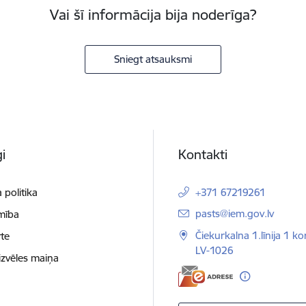
Vai šī informācija bija noderīga?
Sniegt atsauksmi
i
Kontakti
 politika
+371 67219261
E-pasts:
pasts@iem.gov.lv
mība
Čiekurkalna 1.līnija 1 ko
te
LV-1026
izvēles maiņa