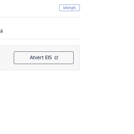
Izbeigts
mā
Atvērt EIS