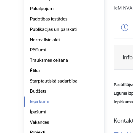
IeM NVA
Pakalpojumi
Padotības iestādes
Publikācijas un pārskati
Normatīvie akti
Pētījumi
Inf
Trauksmes celšana
Ētika
Starptautiskā sadarbība
Pasūtītājs
Budžets
Līguma izp
Iepirkumi
Iepirkuma
Īpašumi
Kontakt
Vakances
Projekti