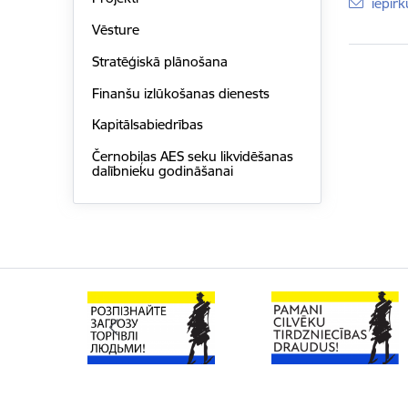
E-pas
iepir
Vēsture
Stratēģiskā plānošana
Finanšu izlūkošanas dienests
Kapitālsabiedrības
Černobiļas AES seku likvidēšanas
dalībnieku godināšanai