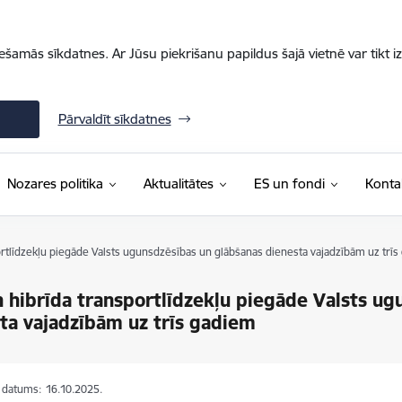
iešamās sīkdatnes. Ar Jūsu piekrišanu papildus šajā vietnē var tikt i
Pārvaldīt sīkdatnes
Nozares politika
Aktualitātes
ES un fondi
Konta
ortlīdzekļu piegāde Valsts ugunsdzēsības un glābšanas dienesta vajadzībām uz trī
n hibrīda transportlīdzekļu piegāde Valsts u
ta vajadzībām uz trīs gadiem
s datums:
16.10.2025.