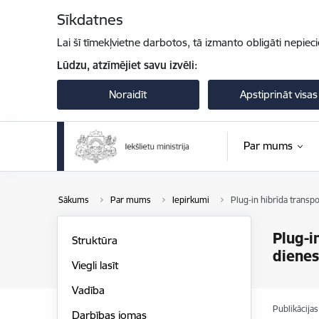
Pāriet uz lapas saturu
Sīkdatnes
Lai šī tīmekļvietne darbotos, tā izmanto obligāti nepiec
Lūdzu, atzīmējiet savu izvēli:
Noraidīt
Apstiprināt visas
Par mums
Sākums
Par mums
Iepirkumi
Plug-in hibrīda transp
Plug-i
Struktūra
dienes
Viegli lasīt
Vadība
Publikācija
Darbības jomas