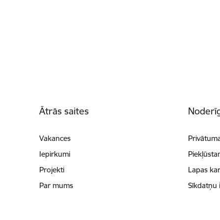
Kājene
Ātrās saites
Noderīg
Vakances
Privātuma
Iepirkumi
Piekļūsta
Projekti
Lapas kar
Par mums
Sīkdatņu 