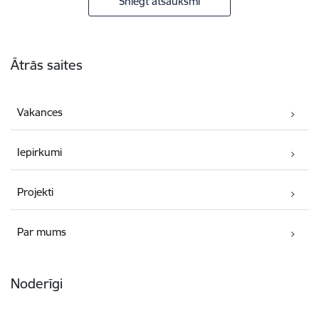
Sniegt atsauksmi
Kājene
Ātrās saites
Vakances
Iepirkumi
Projekti
Par mums
Noderīgi