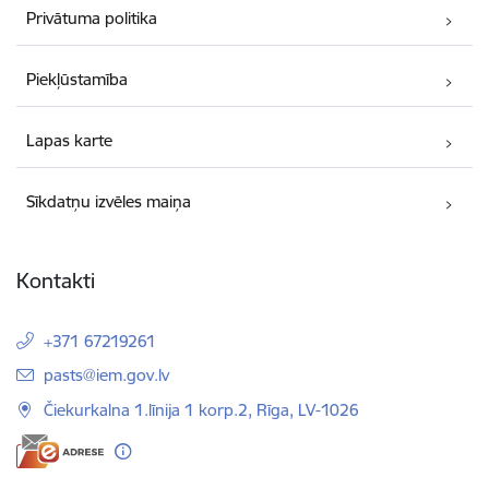
Privātuma politika
Piekļūstamība
Lapas karte
Sīkdatņu izvēles maiņa
Kontakti
+371 67219261
E-pasts:
pasts@iem.gov.lv
Čiekurkalna 1.līnija 1 korp.2, Rīga, LV-1026