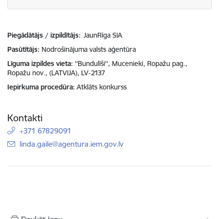
Piegādātājs / izpildītājs:
JaunRīga SIA
Pasūtītājs
Nodrošinājuma valsts aģentūra
Līguma izpildes vieta
''Bundulīši'', Mucenieki, Ropažu pag.,
Ropažu nov., (LATVIJA), LV-2137
Iepirkuma procedūra
Atklāts konkurss
Kontakti
+371 67829091
E-pasts:
linda.gaile@agentura.iem.gov.lv