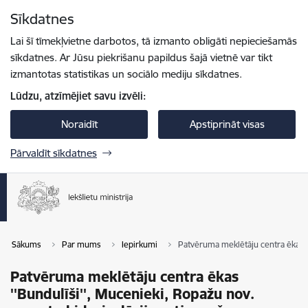
Pāriet uz lapas saturu
Sīkdatnes
Spied
lai meklētu
Enter
Lai šī tīmekļvietne darbotos, tā izmanto obligāti nepieciešamās
sīkdatnes. Ar Jūsu piekrišanu papildus šajā vietnē var tikt
izmantotas statistikas un sociālo mediju sīkdatnes.
Lūdzu, atzīmējiet savu izvēli:
Noraidīt
Apstiprināt visas
Pārvaldīt sīkdatnes
Sākums
Par mums
Iepirkumi
Patvēruma meklētāju centra ēkas ''
Patvēruma meklētāju centra ēkas
''Bundulīši'', Mucenieki, Ropažu nov.