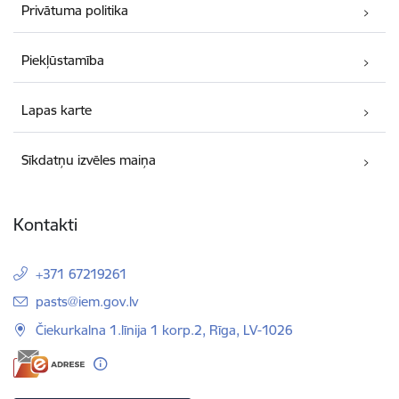
Privātuma politika
Piekļūstamība
Lapas karte
Sīkdatņu izvēles maiņa
Kontakti
+371 67219261
E-pasts:
pasts@iem.gov.lv
Čiekurkalna 1.līnija 1 korp.2, Rīga, LV-1026