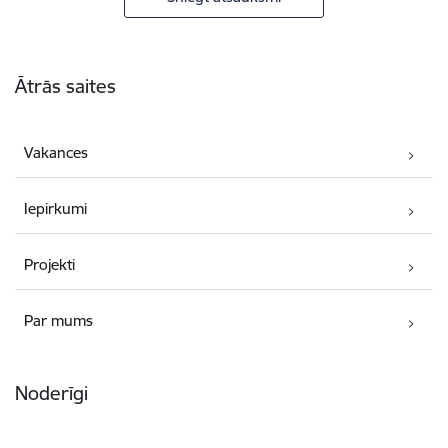
Kājene
Ātrās saites
Vakances
Iepirkumi
Projekti
Par mums
Noderīgi