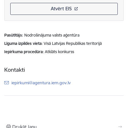
Atvērt EIS
Pasūtītājs
Nodrošinājuma valsts aģentūra
Līguma izpildes vieta
Visā Latvijas Republikas teritorijā
Iepirkuma procedūra
Atklāts konkurss
Kontakti
E-pasts:
iepirkumi@agentura.iem.gov.lv
Drukāt lapu