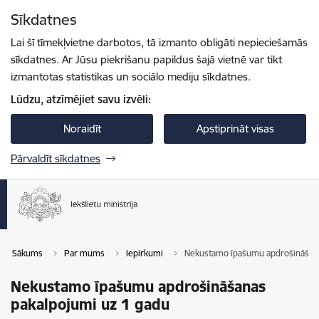
Pāriet uz lapas saturu
Sīkdatnes
Spied
lai meklētu
Enter
Lai šī tīmekļvietne darbotos, tā izmanto obligāti nepieciešamās
sīkdatnes. Ar Jūsu piekrišanu papildus šajā vietnē var tikt
izmantotas statistikas un sociālo mediju sīkdatnes.
Lūdzu, atzīmējiet savu izvēli:
Noraidīt
Apstiprināt visas
Pārvaldīt sīkdatnes
Sākums
Par mums
Iepirkumi
Nekustamo īpašumu apdrošināšana
Nekustamo īpašumu apdrošināšanas
pakalpojumi uz 1 gadu