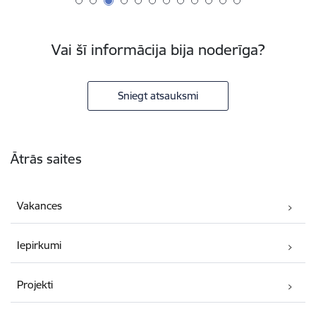
Vai šī informācija bija noderīga?
Sniegt atsauksmi
Kājene
Ātrās saites
Vakances
Iepirkumi
Projekti