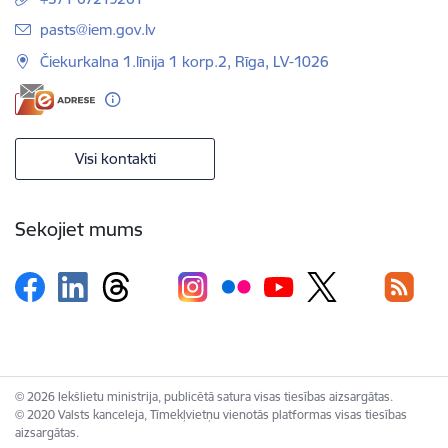
E-pasts:
pasts@iem.gov.lv
Čiekurkalna 1.līnija 1 korp.2, Rīga, LV-1026
Visi kontakti
Sekojiet mums
© 2026 Iekšlietu ministrija, publicētā satura visas tiesības aizsargātas.
© 2020 Valsts kanceleja, Tīmekļvietņu vienotās platformas visas tiesības
aizsargātas.