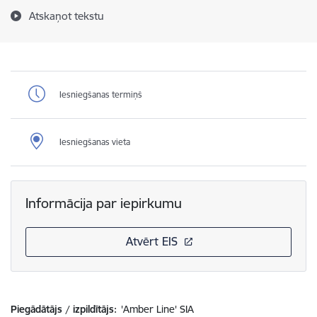
Atskaņot tekstu
Iesniegšanas termiņš
Iesniegšanas vieta
Informācija par iepirkumu
Atvērt EIS
Piegādātājs / izpildītājs:
'Amber Line' SIA