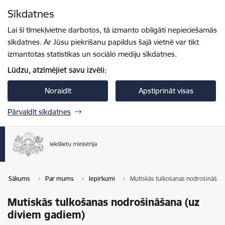
Pāriet uz lapas saturu
Sīkdatnes
Spied
lai meklētu
Enter
Lai šī tīmekļvietne darbotos, tā izmanto obligāti nepieciešamās
sīkdatnes. Ar Jūsu piekrišanu papildus šajā vietnē var tikt
izmantotas statistikas un sociālo mediju sīkdatnes.
Lūdzu, atzīmējiet savu izvēli:
Noraidīt
Apstiprināt visas
Pārvaldīt sīkdatnes
Sākums
Par mums
Iepirkumi
Mutiskās tulkošanas nodrošināšan
Mutiskās tulkošanas nodrošināšana (uz
diviem gadiem)