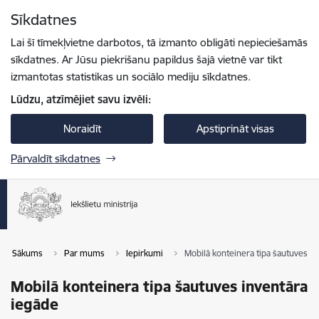
Pāriet uz lapas saturu
Sīkdatnes
Spied
lai meklētu
Enter
Lai šī tīmekļvietne darbotos, tā izmanto obligāti nepieciešamās
sīkdatnes. Ar Jūsu piekrišanu papildus šajā vietnē var tikt
izmantotas statistikas un sociālo mediju sīkdatnes.
Lūdzu, atzīmējiet savu izvēli:
Noraidīt
Apstiprināt visas
Pārvaldīt sīkdatnes
Sākums
Par mums
Iepirkumi
Mobilā konteinera tipa šautuves i
Mobilā konteinera tipa šautuves inventāra
iegāde