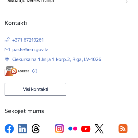
Sīkdatņu izvēles maiņa
Kontakti
+371 67219261
E-pasts:
pasts@iem.gov.lv
Čiekurkalna 1.līnija 1 korp.2, Rīga, LV-1026
Visi kontakti
Sekojiet mums