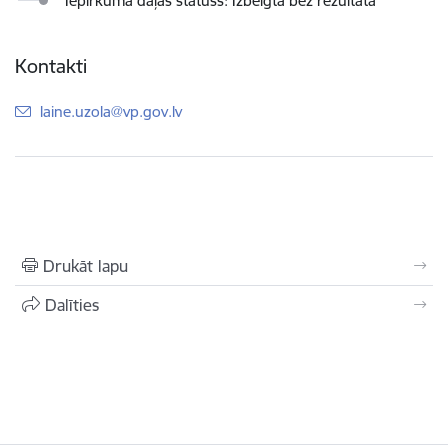
Iepirkuma daļas statuss: Izbeigta bez rezultāta
Kontakti
E-pasts:
laine.uzola@vp.gov.lv
Drukāt lapu
Dalīties