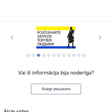
Vai šī informācija bija noderīga?
Sniegt atsauksmi
Kājene
Ātrās saites