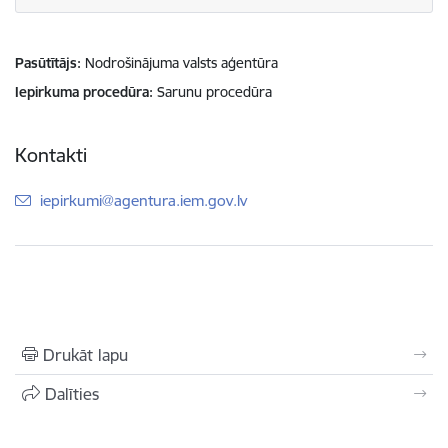
Pasūtītājs
Nodrošinājuma valsts aģentūra
Iepirkuma procedūra
Sarunu procedūra
Kontakti
E-pasts:
iepirkumi@agentura.iem.gov.lv
Drukāt lapu
Dalīties