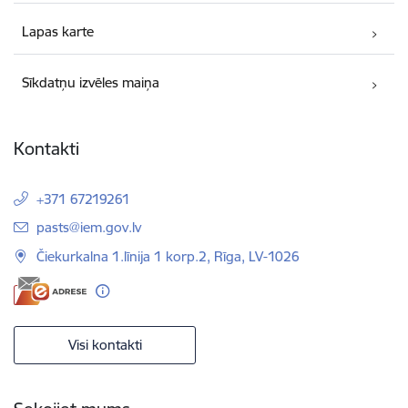
Lapas karte
Sīkdatņu izvēles maiņa
Kontakti
+371 67219261
E-pasts:
pasts@iem.gov.lv
Čiekurkalna 1.līnija 1 korp.2, Rīga, LV-1026
Visi kontakti