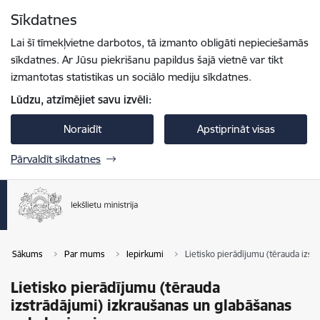
Pāriet uz lapas saturu
Sīkdatnes
Spied
lai meklētu
Enter
Lai šī tīmekļvietne darbotos, tā izmanto obligāti nepieciešamās
sīkdatnes. Ar Jūsu piekrišanu papildus šajā vietnē var tikt
izmantotas statistikas un sociālo mediju sīkdatnes.
Lūdzu, atzīmējiet savu izvēli:
Noraidīt
Apstiprināt visas
Pārvaldīt sīkdatnes
Sākums
Par mums
Iepirkumi
Lietisko pierādījumu (tērauda izst
Lietisko pierādījumu (tērauda
izstrādājumi) izkraušanas un glabāšanas