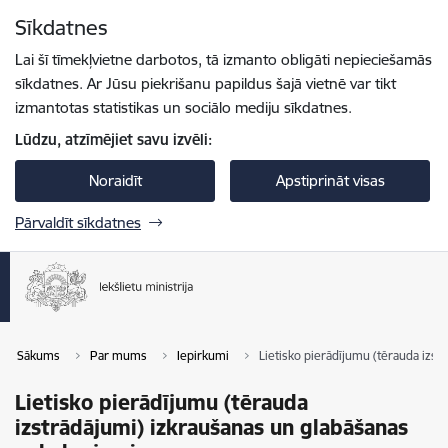
Pāriet uz lapas saturu
Sīkdatnes
Spied
lai meklētu
Enter
Lai šī tīmekļvietne darbotos, tā izmanto obligāti nepieciešamās
sīkdatnes. Ar Jūsu piekrišanu papildus šajā vietnē var tikt
izmantotas statistikas un sociālo mediju sīkdatnes.
Lūdzu, atzīmējiet savu izvēli:
Noraidīt
Apstiprināt visas
Pārvaldīt sīkdatnes
Sākums
Par mums
Iepirkumi
Lietisko pierādījumu (tērauda izst
Lietisko pierādījumu (tērauda
izstrādājumi) izkraušanas un glabāšanas