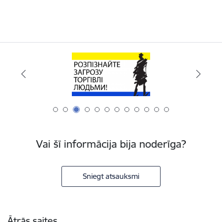
Vai šī informācija bija noderīga?
Sniegt atsauksmi
Kājene
Ātrās saites