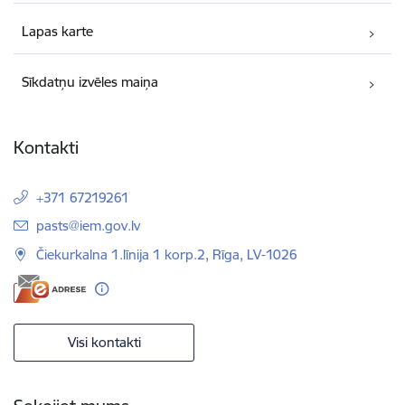
Lapas karte
Sīkdatņu izvēles maiņa
Kontakti
+371 67219261
E-pasts:
pasts@iem.gov.lv
Čiekurkalna 1.līnija 1 korp.2, Rīga, LV-1026
Visi kontakti