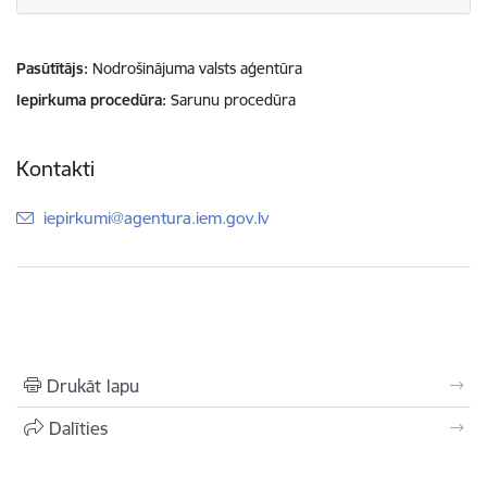
Pasūtītājs
Nodrošinājuma valsts aģentūra
Iepirkuma procedūra
Sarunu procedūra
Kontakti
E-pasts:
iepirkumi@agentura.iem.gov.lv
Drukāt lapu
Dalīties