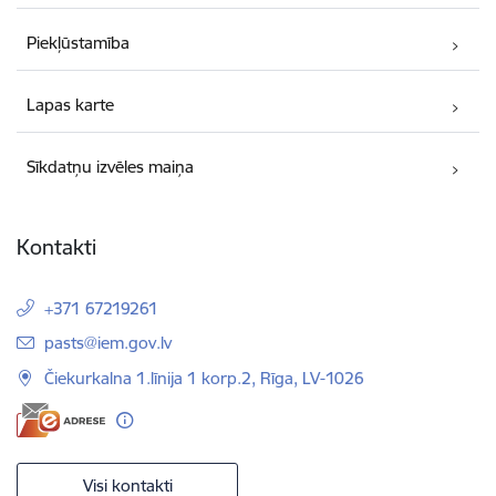
Piekļūstamība
Lapas karte
Sīkdatņu izvēles maiņa
Kontakti
+371 67219261
E-pasts:
pasts@iem.gov.lv
Čiekurkalna 1.līnija 1 korp.2, Rīga, LV-1026
Visi kontakti