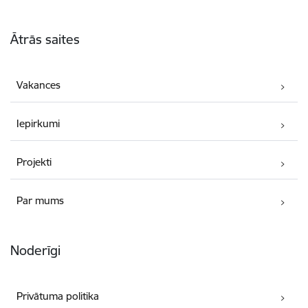
Kājene
Ātrās saites
Vakances
Iepirkumi
Projekti
Par mums
Noderīgi
Privātuma politika