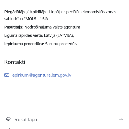
Piegādātājs / izpildītājs:
Liepājas speciālās ekonomiskās zonas
sabiedrība ''MOLS L'' SIA
Pasūtītājs
Nodrošinājuma valsts aģentūra
Līguma izpildes vieta
Latvija (LATVIJA), -
Iepirkuma procedūra
Sarunu procedūra
Kontakti
E-pasts:
iepirkumi@agentura.iem.gov.lv
Drukāt lapu