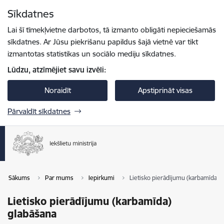
Pāriet uz lapas saturu
Sīkdatnes
Spied
lai meklētu
Enter
Lai šī tīmekļvietne darbotos, tā izmanto obligāti nepieciešamās
sīkdatnes. Ar Jūsu piekrišanu papildus šajā vietnē var tikt
izmantotas statistikas un sociālo mediju sīkdatnes.
Lūdzu, atzīmējiet savu izvēli:
Noraidīt
Apstiprināt visas
Pārvaldīt sīkdatnes
Sākums
Par mums
Iepirkumi
Lietisko pierādījumu (karbamīda) 
Lietisko pierādījumu (karbamīda)
glabāšana