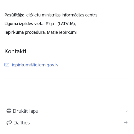
Pasūtītājs
Iekšlietu ministrijas Informācijas centrs
Līguma izpildes vieta
Rīga - (LATVIJA), -
Iepirkuma procedūra
Mazie iepirkumi
Kontakti
E-pasts:
iepirkumi@ic.iem.gov.lv
Drukāt lapu
Dalīties