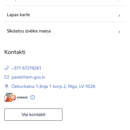
Lapas karte
Sīkdatņu izvēles maiņa
Kontakti
+371 67219261
E-pasts:
pasts@iem.gov.lv
Čiekurkalna 1.līnija 1 korp.2, Rīga, LV-1026
Visi kontakti