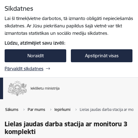
Pāriet uz lapas saturu
Sīkdatnes
Spied
lai meklētu
Enter
Lai šī tīmekļvietne darbotos, tā izmanto obligāti nepieciešamās
sīkdatnes. Ar Jūsu piekrišanu papildus šajā vietnē var tikt
izmantotas statistikas un sociālo mediju sīkdatnes.
Lūdzu, atzīmējiet savu izvēli:
Noraidīt
Apstiprināt visas
Pārvaldīt sīkdatnes
Sākums
Par mums
Iepirkumi
Lielas jaudas darba stacija ar moni
Lielas jaudas darba stacija ar monitoru 3
komplekti