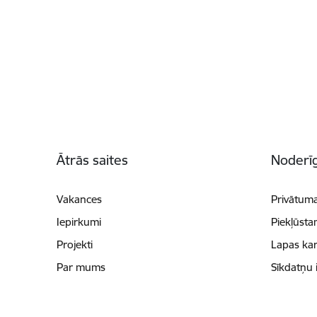
Kājene
Ātrās saites
Noderīg
Vakances
Privātuma
Iepirkumi
Piekļūsta
Projekti
Lapas kar
Par mums
Sīkdatņu 