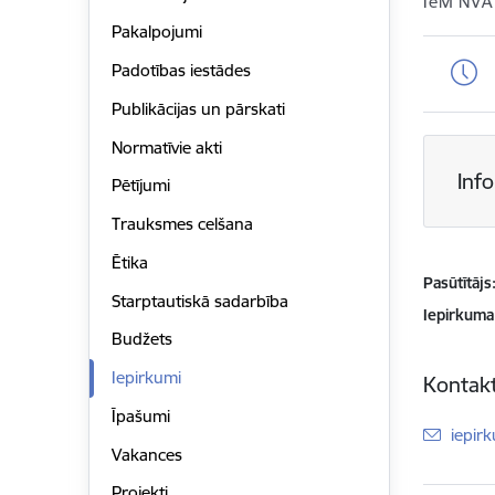
IeM NVA
Pakalpojumi
Padotības iestādes
Publikācijas un pārskati
Normatīvie akti
Inf
Pētījumi
Trauksmes celšana
Ētika
Pasūtītājs
Starptautiskā sadarbība
Iepirkuma
Budžets
Iepirkumi
Kontakt
Īpašumi
E-pas
iepir
Vakances
Projekti