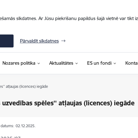
iešamās sīkdatnes. Ar Jūsu piekrišanu papildus šajā vietnē var tikt i
Pārvaldīt sīkdatnes
Nozares politika
Aktualitātes
ES un fondi
Konta
s'' atļaujas (licences) iegāde
s uzvedības spēles'' atļaujas (licences) iegāde
s datums:
02.12.2025.