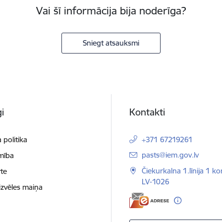
Vai šī informācija bija noderīga?
Sniegt atsauksmi
i
Kontakti
 politika
+371 67219261
E-pasts:
pasts@iem.gov.lv
mība
Čiekurkalna 1.līnija 1 ko
te
LV-1026
izvēles maiņa