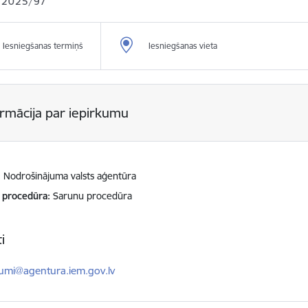
 2025/97
Iesniegšanas termiņš
Iesniegšanas vieta
ormācija par iepirkumu
Nodrošinājuma valsts aģentūra
 procedūra
Sarunu procedūra
i
ts:
kumi@agentura.iem.gov.lv