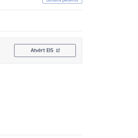
Lēmums pieņemts
Atvērt EIS