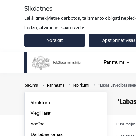
Pāriet uz lapas saturu
Sīkdatnes
Lai šī tīmekļvietne darbotos, tā izmanto obligāti nepiec
Lūdzu, atzīmējiet savu izvēli:
Noraidīt
Apstiprināt visas
Par mums
Sākums
Par mums
Iepirkumi
''Labas uzvedības spēle
''Laba
Struktūra
Viegli lasīt
Vadība
Publikācija
Darbības jomas