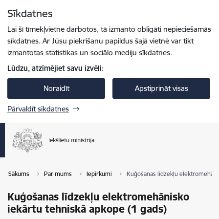
Pāriet uz lapas saturu
Sīkdatnes
Spied
lai meklētu
Enter
Lai šī tīmekļvietne darbotos, tā izmanto obligāti nepieciešamās
sīkdatnes. Ar Jūsu piekrišanu papildus šajā vietnē var tikt
izmantotas statistikas un sociālo mediju sīkdatnes.
Lūdzu, atzīmējiet savu izvēli:
Noraidīt
Apstiprināt visas
Pārvaldīt sīkdatnes
Sākums
Par mums
Iepirkumi
Kuģošanas līdzekļu elektromehānis
Kuģošanas līdzekļu elektromehānisko
iekārtu tehniskā apkope (1 gads)