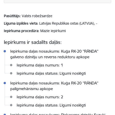
Pasūtītājs
Valsts robežsardze
Līguma izpildes vieta
Latvijas Republikas ostas (LATVIJA), -
Iepirkuma procedūra
Mazie iepirkumi
Iepirkums ir sadalīts daļās:
Iepirkuma daļas nosaukums: Kuģa RK-20 ''RĀNDA''
galveno dzinēju un reverss reduktoru apkope
Iepirkuma daļas numurs: 1
Iepirkuma daļas statuss: Līgumi noslēgti
Iepirkuma daļas nosaukums: Kuģa RK-20 ''RĀNDA''
palīgmehānismu apkope
Iepirkuma daļas numurs: 2
Iepirkuma daļas statuss: Līgumi noslēgti
Iepirkuma daļas nosaukums: Piekaramo dzinēju Suzuki