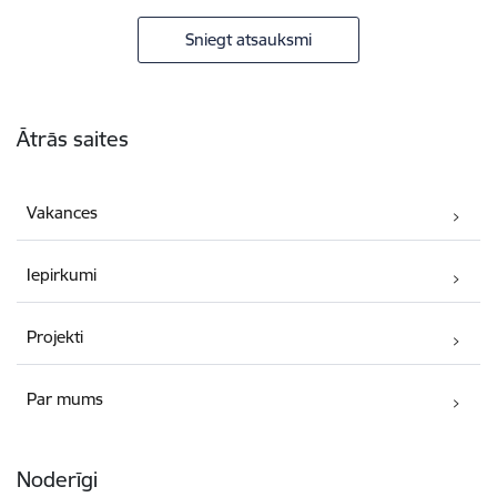
Sniegt atsauksmi
Kājene
Ātrās saites
Vakances
Iepirkumi
Projekti
Par mums
Noderīgi