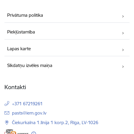
Privātuma politika
Piekļūstamība
Lapas karte
Sīkdatņu izvēles maiņa
Kontakti
+371 67219261
E-pasts:
pasts@iem.gov.lv
Čiekurkalna 1.līnija 1 korp.2, Rīga, LV-1026