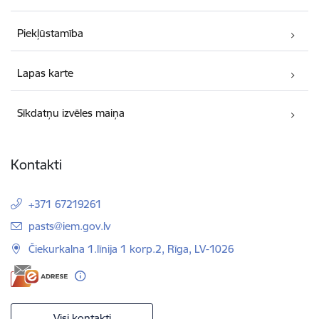
Piekļūstamība
Lapas karte
Sīkdatņu izvēles maiņa
Kontakti
+371 67219261
E-pasts:
pasts@iem.gov.lv
Čiekurkalna 1.līnija 1 korp.2, Rīga, LV-1026
Visi kontakti