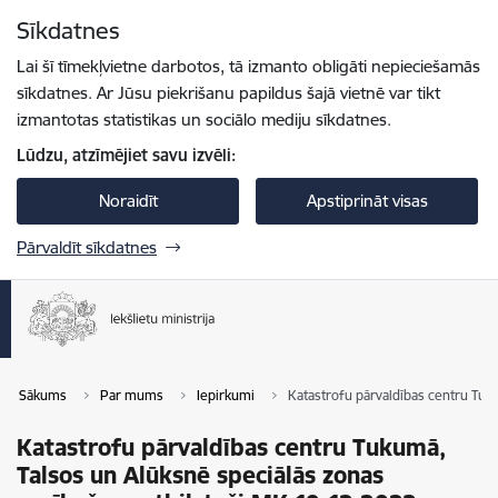
Pāriet uz lapas saturu
Sīkdatnes
Spied
lai meklētu
Enter
Lai šī tīmekļvietne darbotos, tā izmanto obligāti nepieciešamās
sīkdatnes. Ar Jūsu piekrišanu papildus šajā vietnē var tikt
izmantotas statistikas un sociālo mediju sīkdatnes.
Lūdzu, atzīmējiet savu izvēli:
Noraidīt
Apstiprināt visas
Pārvaldīt sīkdatnes
Sākums
Par mums
Iepirkumi
Katastrofu pārvaldības centru Tuk
Katastrofu pārvaldības centru Tukumā,
Talsos un Alūksnē speciālās zonas