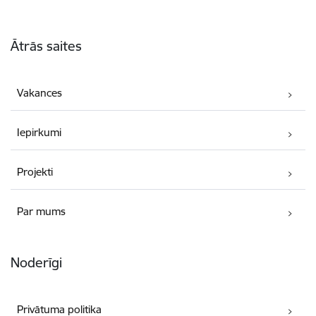
Kājene
Ātrās saites
Vakances
Iepirkumi
Projekti
Par mums
Noderīgi
Privātuma politika