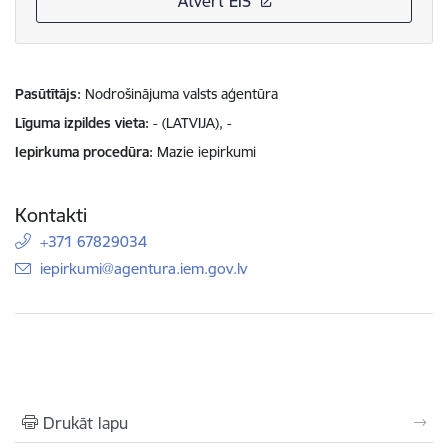
Atvērt EIS
Pasūtītājs
Nodrošinājuma valsts aģentūra
Līguma izpildes vieta
- (LATVIJA), -
Iepirkuma procedūra
Mazie iepirkumi
Kontakti
+371 67829034
E-pasts:
iepirkumi@agentura.iem.gov.lv
Drukāt lapu