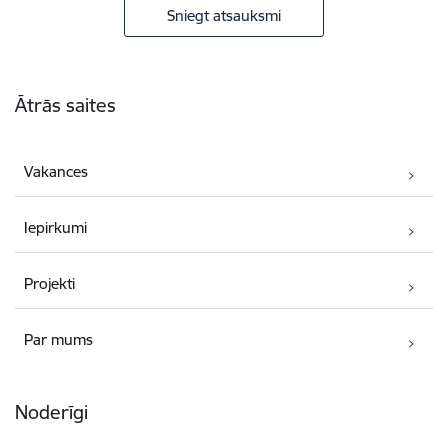
Sniegt atsauksmi
Kājene
Ātrās saites
Vakances
Iepirkumi
Projekti
Par mums
Noderīgi