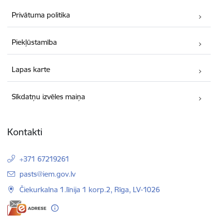
Privātuma politika
Piekļūstamība
Lapas karte
Sīkdatņu izvēles maiņa
Kontakti
+371 67219261
E-pasts:
pasts@iem.gov.lv
Čiekurkalna 1.līnija 1 korp.2, Rīga, LV-1026