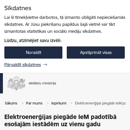
Pāriet uz lapas saturu
Sīkdatnes
Spied
lai meklētu
Enter
Lai šī tīmekļvietne darbotos, tā izmanto obligāti nepieciešamās
sīkdatnes. Ar Jūsu piekrišanu papildus šajā vietnē var tikt
izmantotas statistikas un sociālo mediju sīkdatnes.
Lūdzu, atzīmējiet savu izvēli:
Noraidīt
Apstiprināt visas
Pārvaldīt sīkdatnes
Sākums
Par mums
Iepirkumi
Elektroenerģijas piegāde IeM pad
Elektroenerģijas piegāde IeM padotībā
esošajām iestādēm uz vienu gadu