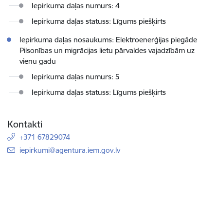
Iepirkuma daļas numurs: 4
Iepirkuma daļas statuss: Līgums piešķirts
Iepirkuma daļas nosaukums: Elektroenerģijas piegāde
Pilsonības un migrācijas lietu pārvaldes vajadzībām uz
vienu gadu
Iepirkuma daļas numurs: 5
Iepirkuma daļas statuss: Līgums piešķirts
Kontakti
+371 67829074
E-pasts:
iepirkumi@agentura.iem.gov.lv