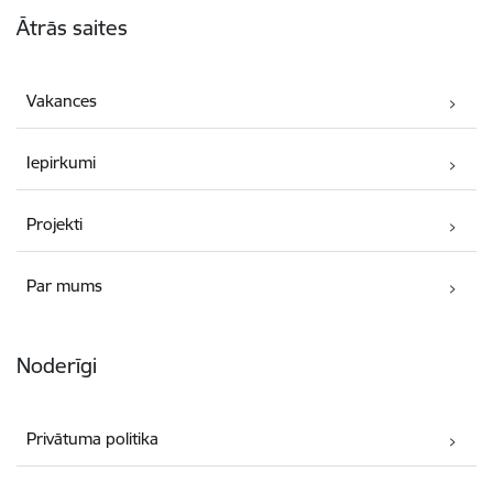
Kājene
Ātrās saites
Vakances
Iepirkumi
Projekti
Par mums
Noderīgi
Privātuma politika