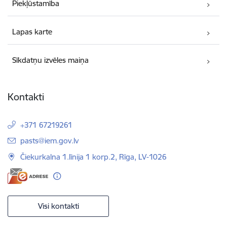
Piekļūstamība
Lapas karte
Sīkdatņu izvēles maiņa
Kontakti
+371 67219261
E-pasts:
pasts@iem.gov.lv
Čiekurkalna 1.līnija 1 korp.2, Rīga, LV-1026
Visi kontakti