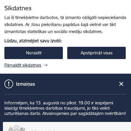
Pāriet uz lapas saturu
Sīkdatnes
Spied
lai meklētu
Enter
Lai šī tīmekļvietne darbotos, tā izmanto obligāti nepieciešamās
sīkdatnes. Ar Jūsu piekrišanu papildus šajā vietnē var tikt
izmantotas statistikas un sociālo mediju sīkdatnes.
Lūdzu, atzīmējiet savu izvēli:
Noraidīt
Apstiprināt visas
Pārvaldīt sīkdatnes
Izmaiņas
Informējam, ka 13. augustā no plkst. 19.00 ir iespējami
īslaicīgi tīmekļvietnes darbības traucējumi, jo tiks veikti
uzturēšanas darbi. Atvainojamies par sagādātajām neērtībām!