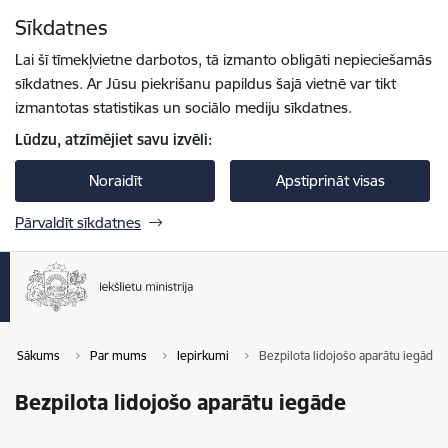
Pāriet uz lapas saturu
Sīkdatnes
Spied
lai meklētu
Enter
Lai šī tīmekļvietne darbotos, tā izmanto obligāti nepieciešamās
sīkdatnes. Ar Jūsu piekrišanu papildus šajā vietnē var tikt
izmantotas statistikas un sociālo mediju sīkdatnes.
Lūdzu, atzīmējiet savu izvēli:
Noraidīt
Apstiprināt visas
Pārvaldīt sīkdatnes
Sākums
Par mums
Iepirkumi
Bezpilota lidojošo aparātu iegāde
Bezpilota lidojošo aparātu iegāde