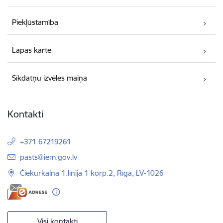
Piekļūstamība
Lapas karte
Sīkdatņu izvēles maiņa
Kontakti
+371 67219261
E-pasts:
pasts@iem.gov.lv
Čiekurkalna 1.līnija 1 korp.2, Rīga, LV-1026
Visi kontakti