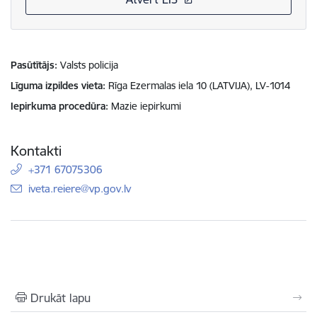
Pasūtītājs
Valsts policija
Līguma izpildes vieta
Rīga Ezermalas iela 10 (LATVIJA), LV-1014
Iepirkuma procedūra
Mazie iepirkumi
Kontakti
+371 67075306
E-pasts:
iveta.reiere@vp.gov.lv
Drukāt lapu