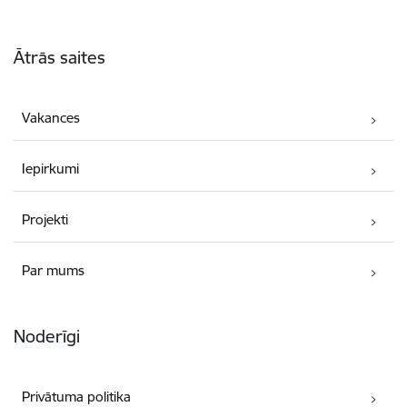
Kājene
Ātrās saites
Vakances
Iepirkumi
Projekti
Par mums
Noderīgi
Privātuma politika