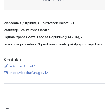
Piegādātājs / izpildītājs:
''Skrivanek Baltic'' SIA
Pasūtītājs
Valsts robežsardze
Līguma izpildes vieta
Latvijas Republika (LATVIJA), -
Iepirkuma procedūra
2.pielikumā minēto pakalpojumu iepirkumi
Kontakti
+371 67913547
E-pasts:
inese.visocka@rs.gov.lv