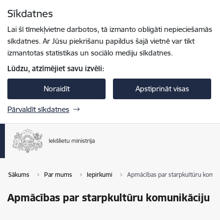
Pāriet uz lapas saturu
Sīkdatnes
Spied
lai meklētu
Enter
Lai šī tīmekļvietne darbotos, tā izmanto obligāti nepieciešamās
sīkdatnes. Ar Jūsu piekrišanu papildus šajā vietnē var tikt
izmantotas statistikas un sociālo mediju sīkdatnes.
Lūdzu, atzīmējiet savu izvēli:
Noraidīt
Apstiprināt visas
Pārvaldīt sīkdatnes
Sākums
Par mums
Iepirkumi
Apmācības par starpkultūru komun
Apmācības par starpkultūru komunikāciju