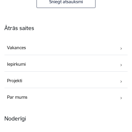
Sniegt atsauksmi
Kājene
Ātrās saites
Vakances
Iepirkumi
Projekti
Par mums
Noderīgi