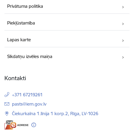
Privātuma politika
Piekļūstamība
Lapas karte
Sīkdatņu izvēles maiņa
Kontakti
+371 67219261
E-pasts:
pasts@iem.gov.lv
Čiekurkalna 1.līnija 1 korp.2, Rīga, LV-1026