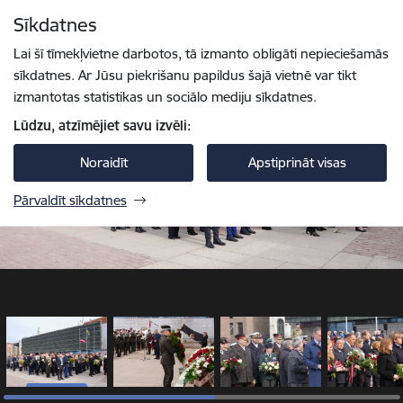
Pāriet uz lapas saturu
Sīkdatnes
1 / 7
Spied
lai meklētu
Enter
Lai šī tīmekļvietne darbotos, tā izmanto obligāti nepieciešamās
sīkdatnes. Ar Jūsu piekrišanu papildus šajā vietnē var tikt
izmantotas statistikas un sociālo mediju sīkdatnes.
Lūdzu, atzīmējiet savu izvēli:
Noraidīt
Apstiprināt visas
Pārvaldīt sīkdatnes