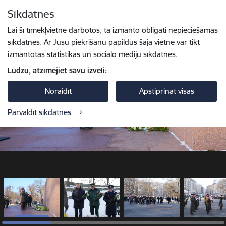
Pāriet uz lapas saturu
Sīkdatnes
1 / 17
Spied
lai meklētu
Enter
Lai šī tīmekļvietne darbotos, tā izmanto obligāti nepieciešamās
sīkdatnes. Ar Jūsu piekrišanu papildus šajā vietnē var tikt
izmantotas statistikas un sociālo mediju sīkdatnes.
Lūdzu, atzīmējiet savu izvēli:
Noraidīt
Apstiprināt visas
Pārvaldīt sīkdatnes