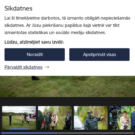
Pāriet uz lapas saturu
Sīkdatnes
1 / 9
Spied
lai meklētu
Enter
Lai šī tīmekļvietne darbotos, tā izmanto obligāti nepieciešamās
sīkdatnes. Ar Jūsu piekrišanu papildus šajā vietnē var tikt
izmantotas statistikas un sociālo mediju sīkdatnes.
Lūdzu, atzīmējiet savu izvēli:
Noraidīt
Apstiprināt visas
Pārvaldīt sīkdatnes