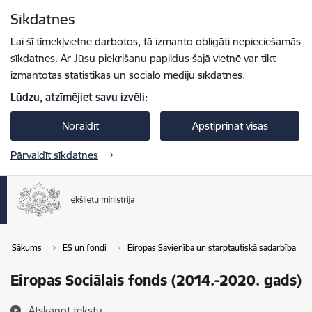
Pāriet uz lapas saturu
Sīkdatnes
Spied
lai meklētu
Enter
Lai šī tīmekļvietne darbotos, tā izmanto obligāti nepieciešamās
sīkdatnes. Ar Jūsu piekrišanu papildus šajā vietnē var tikt
izmantotas statistikas un sociālo mediju sīkdatnes.
Lūdzu, atzīmējiet savu izvēli:
Noraidīt
Apstiprināt visas
Pārvaldīt sīkdatnes
Sākums
ES un fondi
Eiropas Savienība un starptautiskā sadarbība
Eiropas Sociālais fonds (2014.-2020. gads)
Atskaņot tekstu