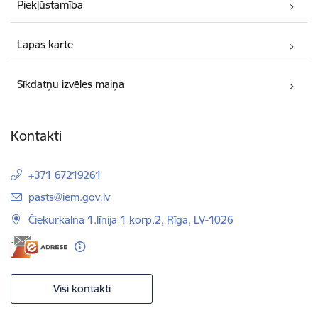
Piekļūstamība
Lapas karte
Sīkdatņu izvēles maiņa
Kontakti
+371 67219261
E-pasts:
pasts@iem.gov.lv
Čiekurkalna 1.līnija 1 korp.2, Rīga, LV-1026
Visi kontakti