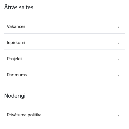
Kājene
Ātrās saites
Vakances
Iepirkumi
Projekti
Par mums
Noderīgi
Privātuma politika