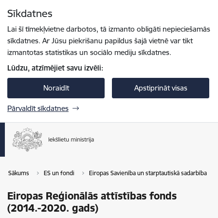
Pāriet uz lapas saturu
Sīkdatnes
Spied
lai meklētu
Enter
Lai šī tīmekļvietne darbotos, tā izmanto obligāti nepieciešamās
sīkdatnes. Ar Jūsu piekrišanu papildus šajā vietnē var tikt
izmantotas statistikas un sociālo mediju sīkdatnes.
Lūdzu, atzīmējiet savu izvēli:
Noraidīt
Apstiprināt visas
Pārvaldīt sīkdatnes
Sākums
ES un fondi
Eiropas Savienība un starptautiskā sadarbība
Eiropas Reģionālās attīstības fonds
(2014.-2020. gads)