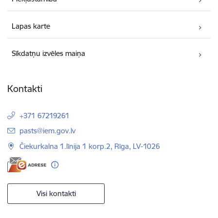
Lapas karte
Sīkdatņu izvēles maiņa
Kontakti
+371 67219261
E-pasts:
pasts@iem.gov.lv
Čiekurkalna 1.līnija 1 korp.2, Rīga, LV-1026
Visi kontakti