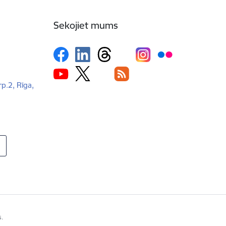
Sekojiet mums
rp.2, Rīga,
s.