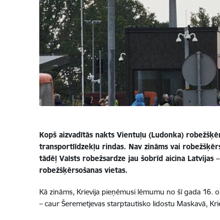
Kopš aizvadītās nakts Vientuļu (Ludonka) robežšķērs
transportlīdzekļu rindas. Nav zināms vai robežšķērso
tādēļ Valsts robežsardze jau šobrīd aicina Latvijas 
robežšķērsošanas vietas.
Kā zināms, Krievija pieņēmusi lēmumu no šī gada 16. okt
– caur Šeremetjevas starptautisko lidostu Maskavā, Krie