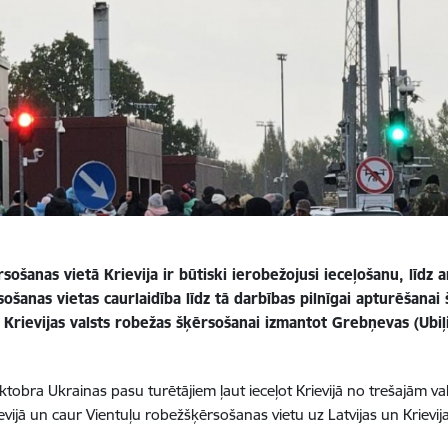
ošanas vietā Krievija ir būtiski ierobežojusi ieceļošanu, līdz 
šanas vietas caurlaidība līdz tā darbības pilnīgai apturēšanai 
– Krievijas valsts robežas šķērsošanai izmantot Grebņevas (Ubiļ
obra Ukrainas pasu turētājiem ļaut ieceļot Krievijā no trešajām val
vijā un caur Vientuļu robežšķērsošanas vietu uz Latvijas un Krievij