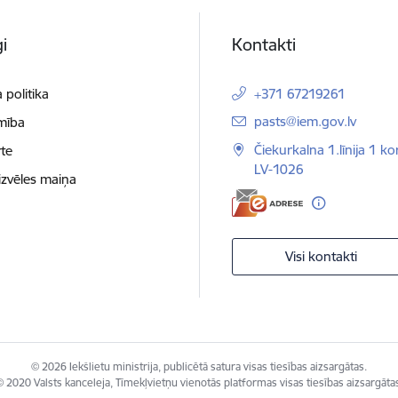
i
Kontakti
 politika
+371 67219261
E-pasts:
pasts@iem.gov.lv
mība
Čiekurkalna 1.līnija 1 ko
te
LV-1026
izvēles maiņa
Visi kontakti
© 2026 Iekšlietu ministrija, publicētā satura visas tiesības aizsargātas.
 2020 Valsts kanceleja, Tīmekļvietņu vienotās platformas visas tiesības aizsargāta