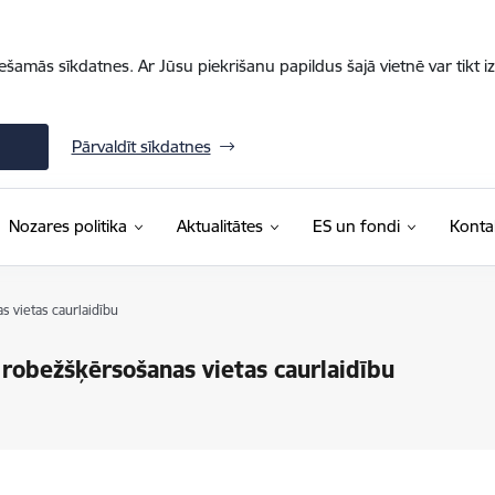
iešamās sīkdatnes. Ar Jūsu piekrišanu papildus šajā vietnē var tikt i
Pārvaldīt sīkdatnes
Nozares politika
Aktualitātes
ES un fondi
Konta
s vietas caurlaidību
u robežšķērsošanas vietas caurlaidību