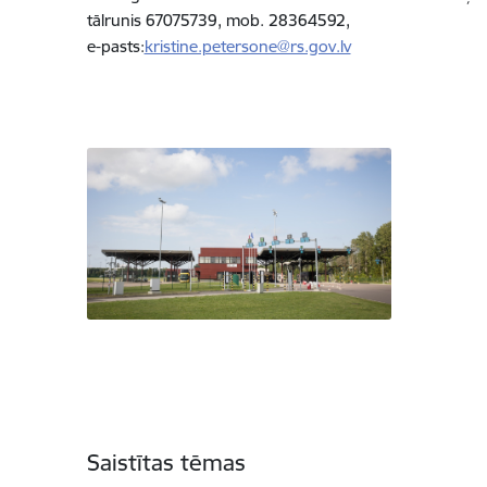
tālrunis 67075739, mob. 28364592,
e-pasts:
kristine.petersone@rs.gov.lv
Saistītas tēmas