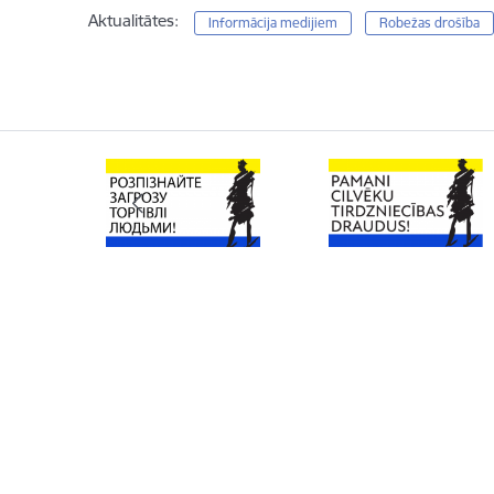
Aktualitātes:
Informācija medijiem
Robežas drošība