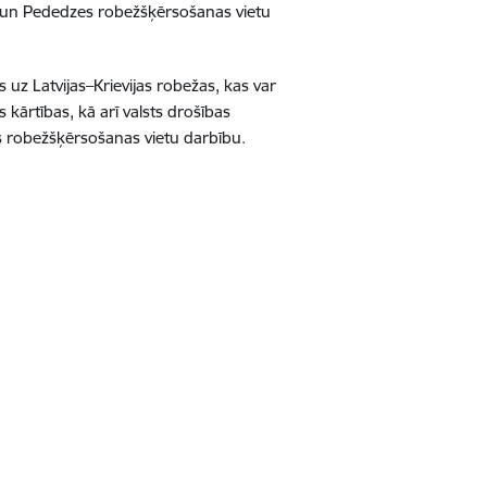
ļu un Pededzes robežšķērsošanas vietu
 uz Latvijas–Krievijas robežas, kas var
 kārtības, kā arī valsts drošības
as robežšķērsošanas vietu darbību.