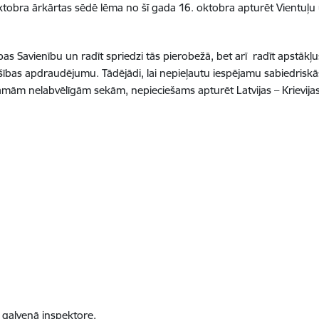
 oktobra ārkārtas sēdē lēma no šī gada 16. oktobra apturēt Vientu
as Savienību un radīt spriedzi tās pierobežā, bet arī radīt apstākļus
ošības apdraudējumu. Tādējādi, lai nepieļautu iespējamu sabiedriskās
jamām nelabvēlīgām sekām, nepieciešams apturēt Latvijas – Krievij
s galvenā inspektore,