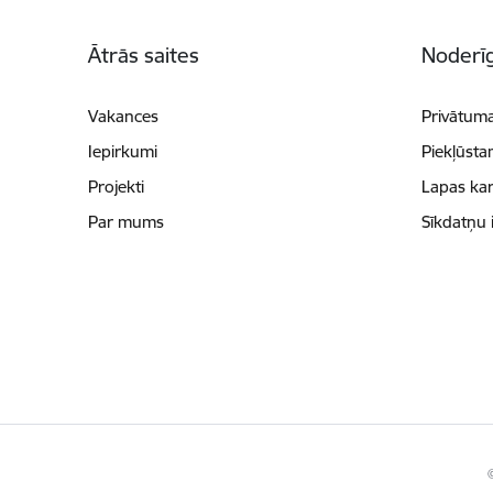
Kājene
Ātrās saites
Noderīg
Vakances
Privātuma
Iepirkumi
Piekļūsta
Projekti
Lapas kar
Par mums
Sīkdatņu 
©