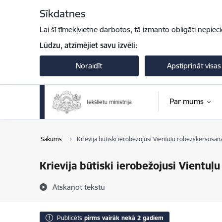
Pāriet uz lapas saturu
Sīkdatnes
Lai šī tīmekļvietne darbotos, tā izmanto obligāti nepiec
Lūdzu, atzīmējiet savu izvēli:
Noraidīt
Apstiprināt visas
Par mums
Sākums
Krievija būtiski ierobežojusi Vientuļu robežšķērsošana
Krievija būtiski ierobežojusi Vientuļ
Atskaņot tekstu
Publicēts
pirms vairāk nekā 2 gadiem