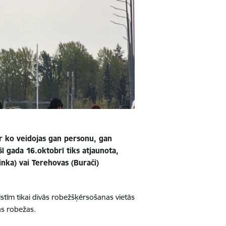
ar ko veidojas gan personu, gan
šī gada 16.oktobrī tiks atjaunota,
inka) vai Terehovas (Burači)
stīm tikai divās robežšķērsošanas vietās
as robežas.