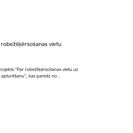
s robežšķērsošanas vietu
rojekts "Par robežšķērsošanas vietu uz
bas apturēšanu", kas paredz no…