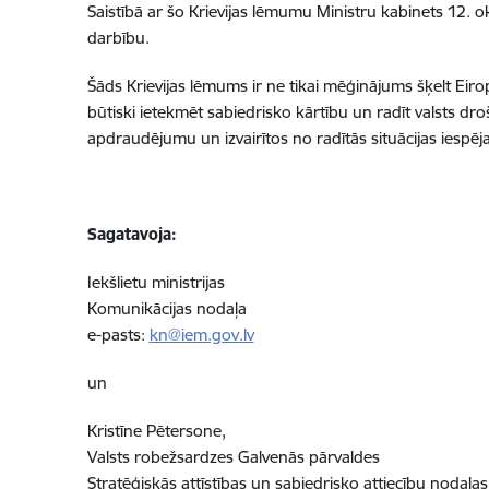
Saistībā ar šo Krievijas lēmumu Ministru kabinets 12.
darbību.
Šāds Krievijas lēmums ir ne tikai mēģinājums šķelt Eirop
būtiski ietekmēt sabiedrisko kārtību un radīt valsts dr
apdraudējumu un izvairītos no radītās situācijas iespē
Sagatavoja:
Iekšlietu ministrijas
Komunikācijas nodaļa
e-pasts:
kn@iem.gov.lv
un
Kristīne Pētersone,
Valsts robežsardzes Galvenās pārvaldes
Stratēģiskās attīstības un sabiedrisko attiecību nodaļa