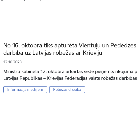
No 16. oktobra tiks apturēta Vientuļu un Pededze
darbība uz Latvijas robežas ar Krieviju
12.10.2023.
Ministru kabineta 12. oktobra ārkārtas sēdē pieņemts rīkojuma p
Latvijas Republikas – Krievijas Federācijas valsts robežas darbī
Informācija medijiem
Robežas drošība