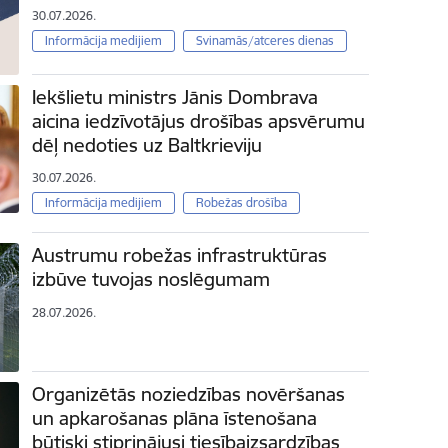
30.07.2026.
Informācija medijiem
Svinamās/atceres dienas
Iekšlietu ministrs Jānis Dombrava
aicina iedzīvotājus drošības apsvērumu
dēļ nedoties uz Baltkrieviju
30.07.2026.
Informācija medijiem
Robežas drošība
Austrumu robežas infrastruktūras
izbūve tuvojas noslēgumam
28.07.2026.
Organizētās noziedzības novēršanas
un apkarošanas plāna īstenošana
būtiski stiprinājusi tiesībaizsardzības