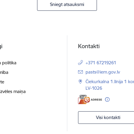
Sniegt atsauksmi
i
Kontakti
 politika
+371 67219261
E-pasts:
pasts@iem.gov.lv
mība
Čiekurkalna 1.līnija 1 ko
te
LV-1026
izvēles maiņa
Visi kontakti