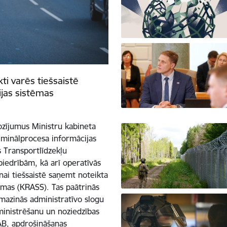
ti varēs tiešsaistē
jas sistēmas
ozījumus Ministru kabineta
minālprocesa informācijas
 Transportlīdzekļu
iedrībām, kā arī operatīvās
ai tiešsaistē saņemt noteikta
ēmas (KRASS). Tas paātrinās
, mazinās administratīvo slogu
ministrēšanu un noziedzības
AB, apdrošināšanas