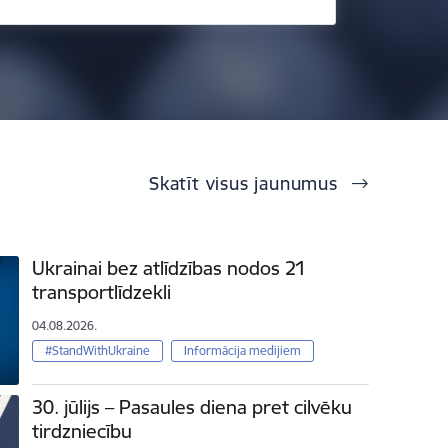
Skatīt visus jaunumus
Ukrainai bez atlīdzības nodos 21
transportlīdzekli
04.08.2026.
#StandWithUkraine
Informācija medijiem
30. jūlijs – Pasaules diena pret cilvēku
tirdzniecību