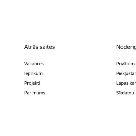
Kājene
Ātrās saites
Noderīg
Vakances
Privātuma
Iepirkumi
Piekļūsta
Projekti
Lapas kar
Par mums
Sīkdatņu 