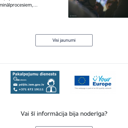
riminālprocesiem,…
Visi jaunumi
Vai šī informācija bija noderīga?