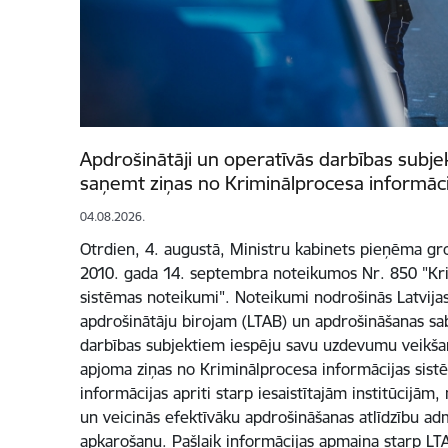
Apdrošinātāji un operatīvās darbības subjek
saņemt ziņas no Kriminālprocesa informāci
04.08.2026.
Otrdien, 4. augustā, Ministru kabinets pieņēma gr
2010. gada 14. septembra noteikumos Nr. 850 "Kri
sistēmas noteikumi". Noteikumi nodrošinās Latvijas
apdrošinātāju birojam (LTAB) un apdrošināšanas sab
darbības subjektiem iespēju savu uzdevumu veikšan
apjoma ziņas no Kriminālprocesa informācijas sist
informācijas apriti starp iesaistītajām institūcijām
un veicinās efektīvāku apdrošināšanas atlīdzību ad
apkarošanu. Pašlaik informācijas apmaiņa starp LT