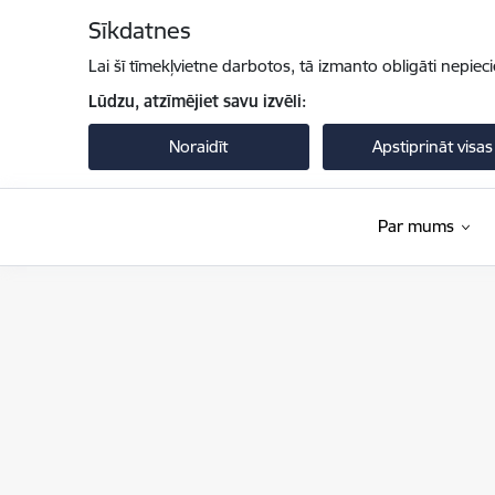
Pāriet uz lapas saturu
Sīkdatnes
Lai šī tīmekļvietne darbotos, tā izmanto obligāti nepiec
Lūdzu, atzīmējiet savu izvēli:
Noraidīt
Apstiprināt visas
Par mums
Iekšlietu ministrija