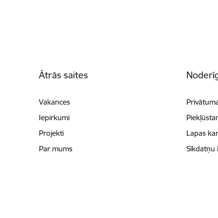
Kājene
Ātrās saites
Noderīg
Vakances
Privātuma
Iepirkumi
Piekļūsta
Projekti
Lapas kar
Par mums
Sīkdatņu 