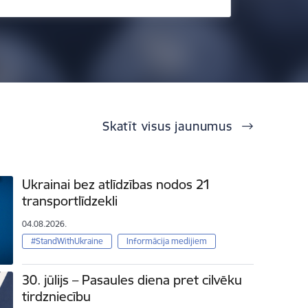
Skatīt visus jaunumus
Ukrainai bez atlīdzības nodos 21
transportlīdzekli
04.08.2026.
#StandWithUkraine
Informācija medijiem
30. jūlijs – Pasaules diena pret cilvēku
tirdzniecību