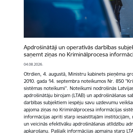
Apdrošinātāji un operatīvās darbības subjek
saņemt ziņas no Kriminālprocesa informāci
04.08.2026.
Otrdien, 4. augustā, Ministru kabinets pieņēma gr
2010. gada 14. septembra noteikumos Nr. 850 "Kri
sistēmas noteikumi". Noteikumi nodrošinās Latvijas
apdrošinātāju birojam (LTAB) un apdrošināšanas sab
darbības subjektiem iespēju savu uzdevumu veikšan
apjoma ziņas no Kriminālprocesa informācijas sist
informācijas apriti starp iesaistītajām institūcijām
un veicinās efektīvāku apdrošināšanas atlīdzību ad
apkarošanu. Pašlaik informācijas apmaiņa starp LT