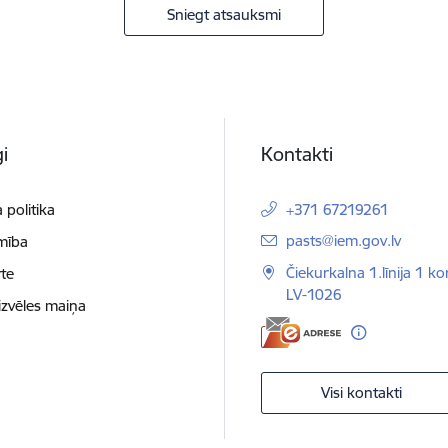
Sniegt atsauksmi
i
Kontakti
 politika
+371 67219261
E-pasts:
pasts@iem.gov.lv
mība
Čiekurkalna 1.līnija 1 ko
te
LV-1026
izvēles maiņa
Visi kontakti