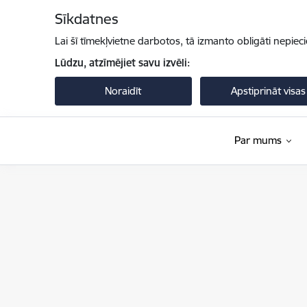
Pāriet uz lapas saturu
Sīkdatnes
Lai šī tīmekļvietne darbotos, tā izmanto obligāti nepiec
Lūdzu, atzīmējiet savu izvēli:
Noraidīt
Apstiprināt visas
Par mums
Iekšlietu ministrija