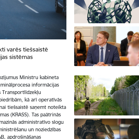
ti varēs tiešsaistē
jas sistēmas
ozījumus Ministru kabineta
minālprocesa informācijas
 Transportlīdzekļu
iedrībām, kā arī operatīvās
ai tiešsaistē saņemt noteikta
ēmas (KRASS). Tas paātrinās
, mazinās administratīvo slogu
ministrēšanu un noziedzības
AB, apdrošināšanas