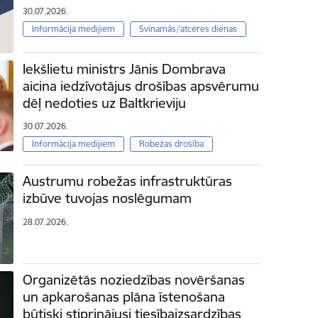
30.07.2026.
Informācija medijiem
Svinamās/atceres dienas
Iekšlietu ministrs Jānis Dombrava
aicina iedzīvotājus drošības apsvērumu
dēļ nedoties uz Baltkrieviju
30.07.2026.
Informācija medijiem
Robežas drošība
Austrumu robežas infrastruktūras
izbūve tuvojas noslēgumam
28.07.2026.
Organizētās noziedzības novēršanas
un apkarošanas plāna īstenošana
būtiski stiprinājusi tiesībaizsardzības