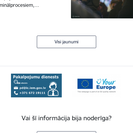
riminālprocesiem,…
Visi jaunumi
Vai šī informācija bija noderīga?