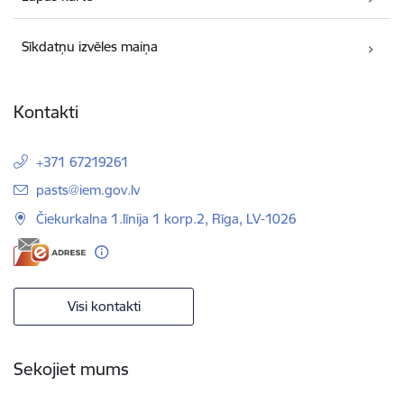
Sīkdatņu izvēles maiņa
Kontakti
+371 67219261
E-pasts:
pasts@iem.gov.lv
Čiekurkalna 1.līnija 1 korp.2, Rīga, LV-1026
Visi kontakti
Sekojiet mums