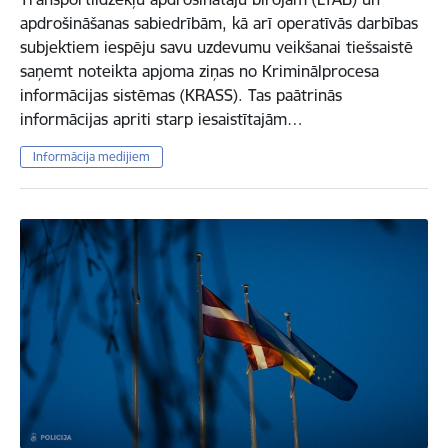
apdrošināšanas sabiedrībām, kā arī operatīvās darbības
subjektiem iespēju savu uzdevumu veikšanai tiešsaistē
saņemt noteikta apjoma ziņas no Kriminālprocesa
informācijas sistēmas (KRASS). Tas paātrinās
informācijas apriti starp iesaistītajām…
Informācija medijiem