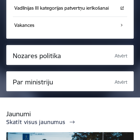
Vadlīnijas III kategorijas patvertņu ierīkošanai
Vakances
Nozares politika
Atvērt
Par ministriju
Atvērt
Jaunumi
Skatīt visus jaunumus