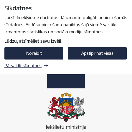
Pāriet uz lapas saturu
Sīkdatnes
Spied
lai meklētu
Enter
Lai šī tīmekļvietne darbotos, tā izmanto obligāti nepieciešamās
sīkdatnes. Ar Jūsu piekrišanu papildus šajā vietnē var tikt
izmantotas statistikas un sociālo mediju sīkdatnes.
Lūdzu, atzīmējiet savu izvēli:
Noraidīt
Apstiprināt visas
Pārvaldīt sīkdatnes
Iekšlietu ministrija