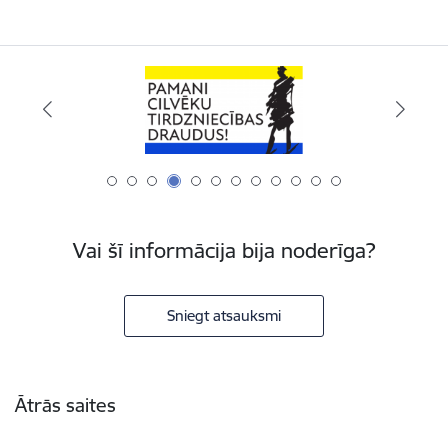
Vai šī informācija bija noderīga?
Sniegt atsauksmi
Kājene
Ātrās saites