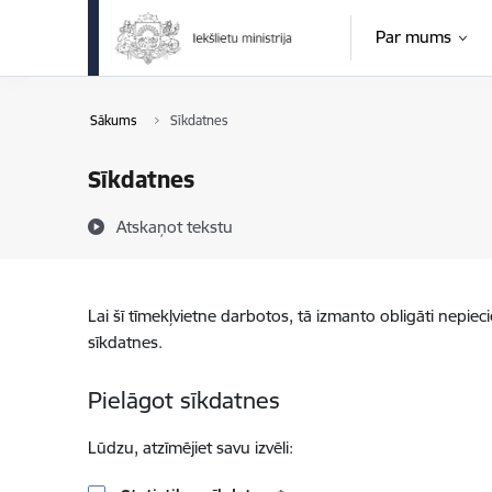
Pāriet uz lapas saturu
Par mums
Sākums
Sīkdatnes
Sīkdatnes
Atskaņot tekstu
Lai šī tīmekļvietne darbotos, tā izmanto obligāti nepiec
sīkdatnes.
Pielāgot sīkdatnes
Lūdzu, atzīmējiet savu izvēli: