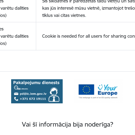
es
Šīs sīkdatnes ir paredzētas tādu vietņu un sat
varētu dalīties
kas jūs interesē mūsu vietnē, izmantojot treš
los)
tīklus vai citas vietnes.
es
varētu dalīties
Cookie is needed for all users for sharing con
los)
Vai šī informācija bija noderīga?