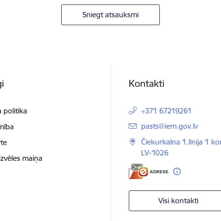
Sniegt atsauksmi
i
Kontakti
 politika
+371 67219261
E-pasts:
pasts@iem.gov.lv
mība
Čiekurkalna 1.līnija 1 ko
te
LV-1026
izvēles maiņa
Visi kontakti