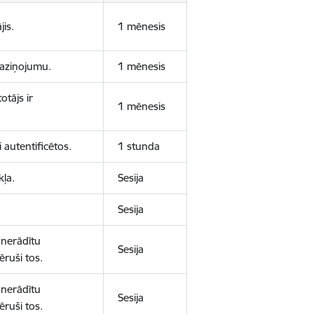
jis.
1 mēnesis
 paziņojumu.
1 mēnesis
otājs ir
1 mēnesis
 autentificētos.
1 stunda
kļa.
Sesija
Sesija
 nerādītu
Sesija
ēruši tos.
 nerādītu
Sesija
ēruši tos.