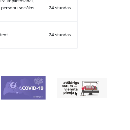
ura koplietošanai,
o personu sociālos
24 stundas
tent
24 stundas