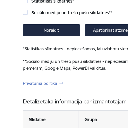
Statistikas sīkdatnes
*
Sociālo mediju un trešo pušu sīkdatnes
**
Noraidīt
Apstiprināt atzīmē
*
Statistikas sīkdatnes - nepieciešamas, lai uzlabotu v
**
Sociālo mediju un trešo pušu sīkdatnes - nepieciešamas
piemēram, Google Maps, PowerBI vai citus.
Privātuma politika
Detalizētāka informācija par izmantotajām
Sīkdatne
Grupa