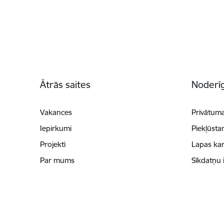
Kājene
Ātrās saites
Noderīg
Vakances
Privātuma
Iepirkumi
Piekļūsta
Projekti
Lapas kar
Par mums
Sīkdatņu 