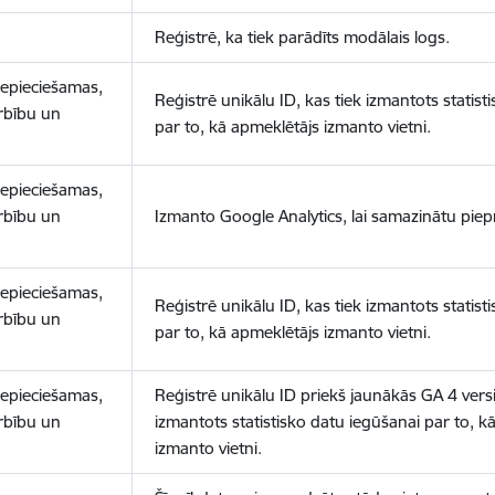
Reģistrē, ka tiek parādīts modālais logs.
nepieciešamas,
Reģistrē unikālu ID, kas tiek izmantots statist
arbību un
par to, kā apmeklētājs izmanto vietni.
nepieciešamas,
arbību un
Izmanto Google Analytics, lai samazinātu piep
nepieciešamas,
Reģistrē unikālu ID, kas tiek izmantots statist
arbību un
par to, kā apmeklētājs izmanto vietni.
nepieciešamas,
Reģistrē unikālu ID priekš jaunākās GA 4 versij
arbību un
izmantots statistisko datu iegūšanai par to, k
izmanto vietni.