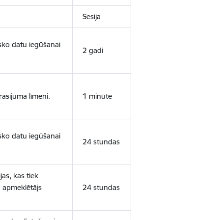
Sesija
isko datu iegūšanai
2 gadi
rasījuma līmeni.
1 minūte
isko datu iegūšanai
24 stundas
as, kas tiek
ā apmeklētājs
24 stundas