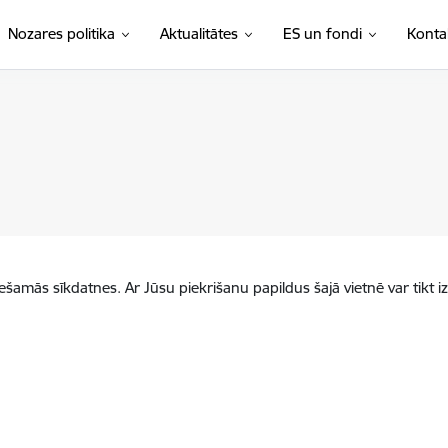
Nozares politika
Aktualitātes
ES un fondi
Konta
iešamās sīkdatnes. Ar Jūsu piekrišanu papildus šajā vietnē var tikt i