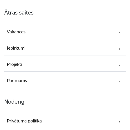
Kājene
Ātrās saites
Vakances
Iepirkumi
Projekti
Par mums
Noderīgi
Privātuma politika