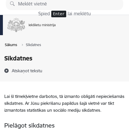
Pāriet uz lapas saturu
Spied
lai meklētu
Enter
Sākums
Sīkdatnes
Sīkdatnes
Atskaņot tekstu
Lai šī tīmekļvietne darbotos, tā izmanto obligāti nepieciešamās
sīkdatnes. Ar Jūsu piekrišanu papildus šajā vietnē var tikt
izmantotas statistikas un sociālo mediju sīkdatnes.
Pielāgot sīkdatnes