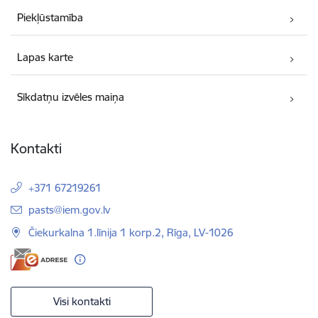
Piekļūstamība
Lapas karte
Sīkdatņu izvēles maiņa
Kontakti
+371 67219261
E-pasts:
pasts@iem.gov.lv
Čiekurkalna 1.līnija 1 korp.2, Rīga, LV-1026
Visi kontakti