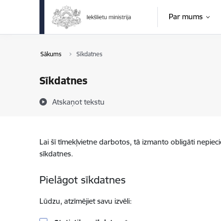
Pāriet uz lapas saturu
Par mums
Sākums
Sīkdatnes
Sīkdatnes
Atskaņot tekstu
Lai šī tīmekļvietne darbotos, tā izmanto obligāti nepiec
sīkdatnes.
Pielāgot sīkdatnes
Lūdzu, atzīmējiet savu izvēli: