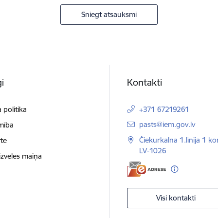
Sniegt atsauksmi
i
Kontakti
 politika
+371 67219261
E-pasts:
pasts@iem.gov.lv
mība
Čiekurkalna 1.līnija 1 ko
te
LV-1026
izvēles maiņa
Visi kontakti