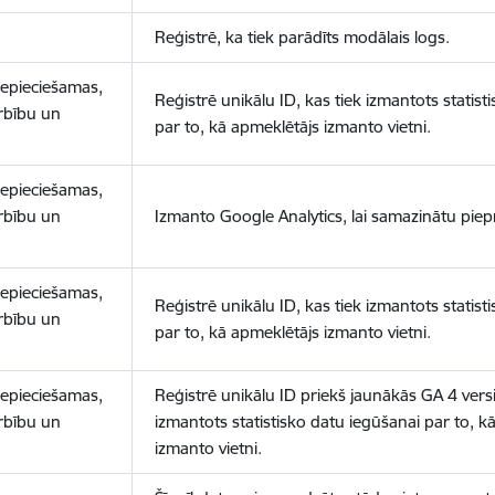
Reģistrē, ka tiek parādīts modālais logs.
nepieciešamas,
Reģistrē unikālu ID, kas tiek izmantots statist
arbību un
par to, kā apmeklētājs izmanto vietni.
nepieciešamas,
arbību un
Izmanto Google Analytics, lai samazinātu piep
nepieciešamas,
Reģistrē unikālu ID, kas tiek izmantots statist
arbību un
par to, kā apmeklētājs izmanto vietni.
nepieciešamas,
Reģistrē unikālu ID priekš jaunākās GA 4 versij
arbību un
izmantots statistisko datu iegūšanai par to, k
izmanto vietni.