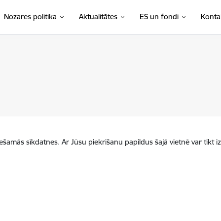
Nozares politika
Aktualitātes
ES un fondi
Konta
iešamās sīkdatnes. Ar Jūsu piekrišanu papildus šajā vietnē var tikt i