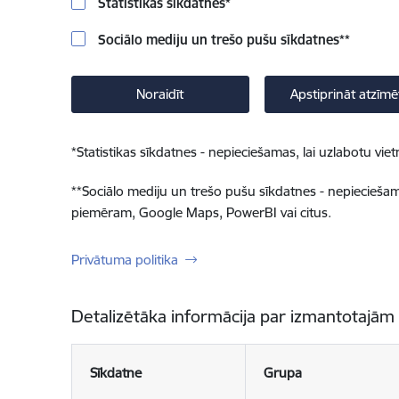
Statistikas sīkdatnes
*
Sociālo mediju un trešo pušu sīkdatnes
**
Noraidīt
Apstiprināt atzīmē
*
Statistikas sīkdatnes - nepieciešamas, lai uzlabotu v
**
Sociālo mediju un trešo pušu sīkdatnes - nepieciešamas
piemēram, Google Maps, PowerBI vai citus.
Privātuma politika
Detalizētāka informācija par izmantotajām
Sīkdatne
Grupa