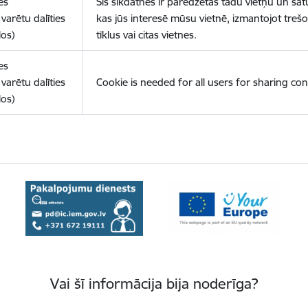
es
Šīs sīkdatnes ir paredzētas tādu vietņu un sat
varētu dalīties
kas jūs interesē mūsu vietnē, izmantojot treš
los)
tīklus vai citas vietnes.
es
varētu dalīties
Cookie is needed for all users for sharing con
los)
Vai šī informācija bija noderīga?