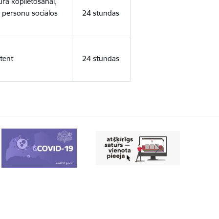
ura koplietošanai,
o personu sociālos
24 stundas
tent
24 stundas