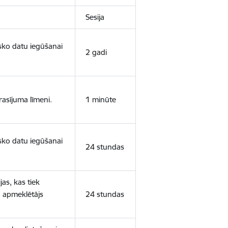
Sesija
isko datu iegūšanai
2 gadi
rasījuma līmeni.
1 minūte
isko datu iegūšanai
24 stundas
as, kas tiek
ā apmeklētājs
24 stundas