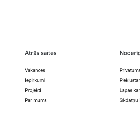
Kājene
Ātrās saites
Noderīg
Vakances
Privātuma
Iepirkumi
Piekļūsta
Projekti
Lapas kar
Par mums
Sīkdatņu 