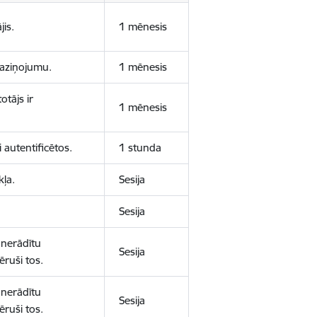
jis.
1 mēnesis
 paziņojumu.
1 mēnesis
otājs ir
1 mēnesis
 autentificētos.
1 stunda
kļa.
Sesija
Sesija
 nerādītu
Sesija
ēruši tos.
 nerādītu
Sesija
ēruši tos.