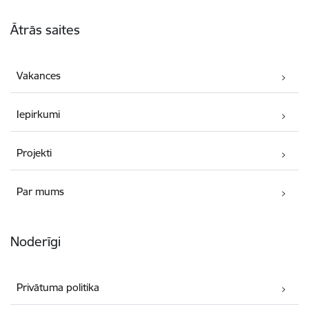
Kājene
Ātrās saites
Vakances
Iepirkumi
Projekti
Par mums
Noderīgi
Privātuma politika