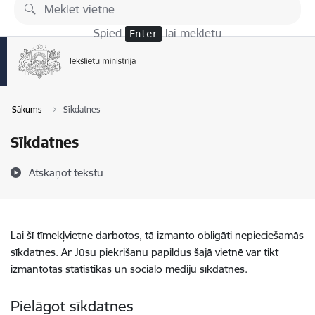
Pāriet uz lapas saturu
Spied
lai meklētu
Enter
Sākums
Sīkdatnes
Sīkdatnes
Atskaņot tekstu
Lai šī tīmekļvietne darbotos, tā izmanto obligāti nepieciešamās
sīkdatnes. Ar Jūsu piekrišanu papildus šajā vietnē var tikt
izmantotas statistikas un sociālo mediju sīkdatnes.
Pielāgot sīkdatnes