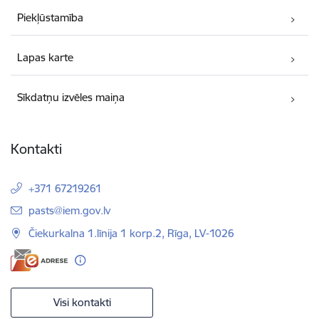
Piekļūstamība
Lapas karte
Sīkdatņu izvēles maiņa
Kontakti
+371 67219261
E-pasts:
pasts@iem.gov.lv
Čiekurkalna 1.līnija 1 korp.2, Rīga, LV-1026
Visi kontakti