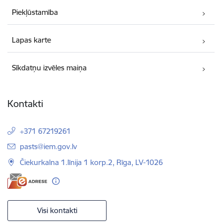
Piekļūstamība
Lapas karte
Sīkdatņu izvēles maiņa
Kontakti
+371 67219261
E-pasts:
pasts@iem.gov.lv
Čiekurkalna 1.līnija 1 korp.2, Rīga, LV-1026
Visi kontakti