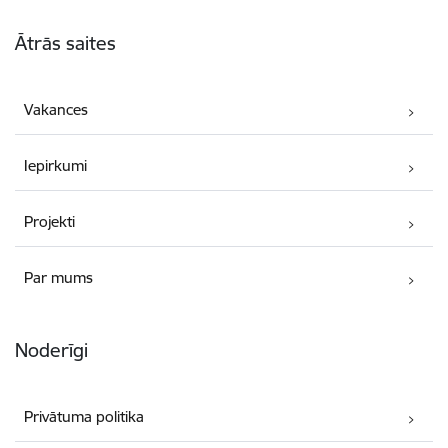
Kājene
Ātrās saites
Vakances
Iepirkumi
Projekti
Par mums
Noderīgi
Privātuma politika