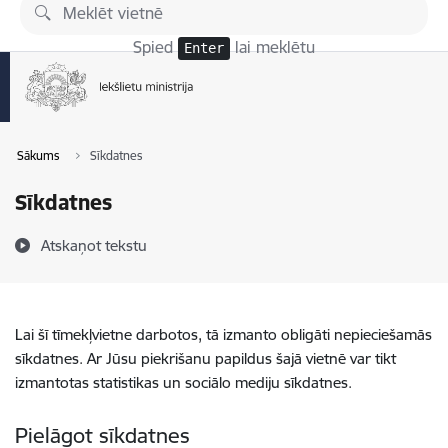
Pāriet uz lapas saturu
Spied
lai meklētu
Enter
Sākums
Sīkdatnes
Sīkdatnes
Atskaņot tekstu
Lai šī tīmekļvietne darbotos, tā izmanto obligāti nepieciešamās
sīkdatnes. Ar Jūsu piekrišanu papildus šajā vietnē var tikt
izmantotas statistikas un sociālo mediju sīkdatnes.
Pielāgot sīkdatnes