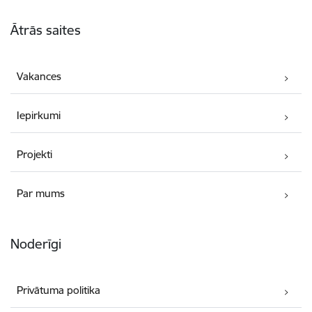
Kājene
Ātrās saites
Vakances
Iepirkumi
Projekti
Par mums
Noderīgi
Privātuma politika