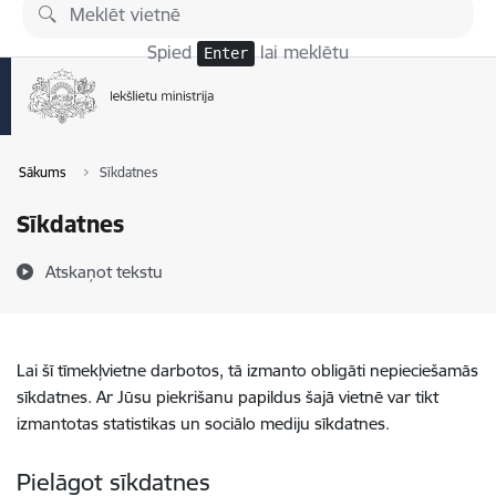
Pāriet uz lapas saturu
Spied
lai meklētu
Enter
Sākums
Sīkdatnes
Sīkdatnes
Atskaņot tekstu
Lai šī tīmekļvietne darbotos, tā izmanto obligāti nepieciešamās
sīkdatnes. Ar Jūsu piekrišanu papildus šajā vietnē var tikt
izmantotas statistikas un sociālo mediju sīkdatnes.
Pielāgot sīkdatnes