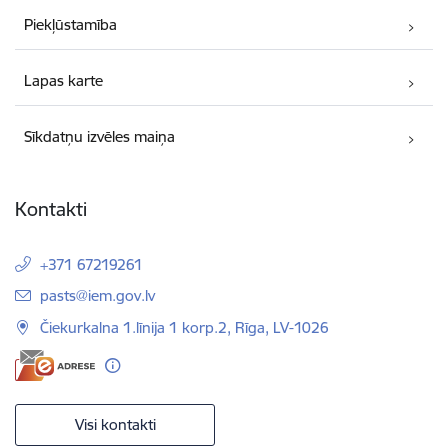
Piekļūstamība
Lapas karte
Sīkdatņu izvēles maiņa
Kontakti
+371 67219261
E-pasts:
pasts@iem.gov.lv
Čiekurkalna 1.līnija 1 korp.2, Rīga, LV-1026
Visi kontakti