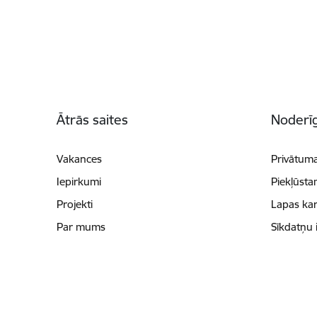
Kājene
Ātrās saites
Noderīg
Vakances
Privātuma
Iepirkumi
Piekļūsta
Projekti
Lapas kar
Par mums
Sīkdatņu 