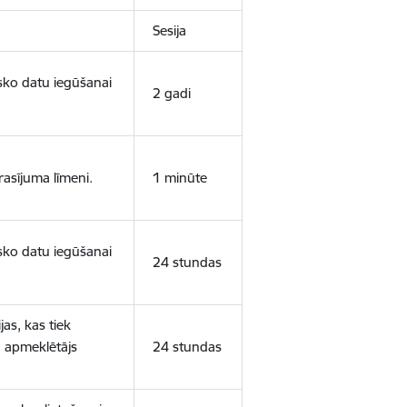
Sesija
isko datu iegūšanai
2 gadi
rasījuma līmeni.
1 minūte
isko datu iegūšanai
24 stundas
as, kas tiek
ā apmeklētājs
24 stundas