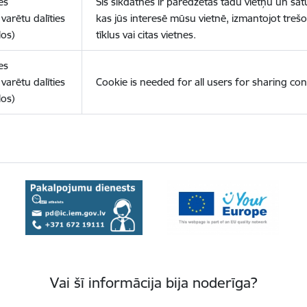
es
Šīs sīkdatnes ir paredzētas tādu vietņu un sat
varētu dalīties
kas jūs interesē mūsu vietnē, izmantojot treš
los)
tīklus vai citas vietnes.
es
varētu dalīties
Cookie is needed for all users for sharing con
los)
Vai šī informācija bija noderīga?