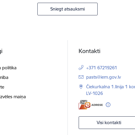
Sniegt atsauksmi
i
Kontakti
 politika
+371 67219261
E-pasts:
pasts@iem.gov.lv
mība
Čiekurkalna 1.līnija 1 ko
te
LV-1026
izvēles maiņa
Visi kontakti