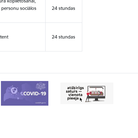
ura koplietošanai,
o personu sociālos
24 stundas
tent
24 stundas