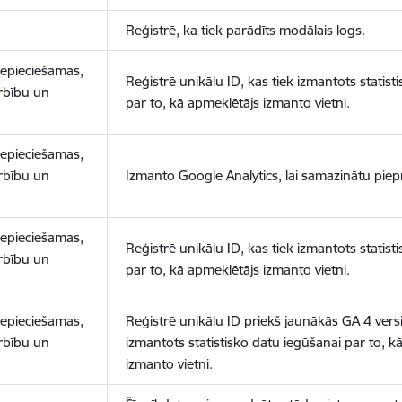
Reģistrē, ka tiek parādīts modālais logs.
nepieciešamas,
Reģistrē unikālu ID, kas tiek izmantots statist
arbību un
par to, kā apmeklētājs izmanto vietni.
nepieciešamas,
arbību un
Izmanto Google Analytics, lai samazinātu piep
nepieciešamas,
Reģistrē unikālu ID, kas tiek izmantots statist
arbību un
par to, kā apmeklētājs izmanto vietni.
nepieciešamas,
Reģistrē unikālu ID priekš jaunākās GA 4 versij
arbību un
izmantots statistisko datu iegūšanai par to, k
izmanto vietni.