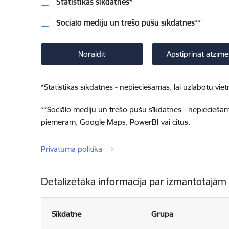
Statistikas sīkdatnes
*
Sociālo mediju un trešo pušu sīkdatnes
**
Noraidīt
Apstiprināt atzīmē
*
Statistikas sīkdatnes - nepieciešamas, lai uzlabotu v
**
Sociālo mediju un trešo pušu sīkdatnes - nepieciešamas
piemēram, Google Maps, PowerBI vai citus.
Privātuma politika
Detalizētāka informācija par izmantotajām
Sīkdatne
Grupa