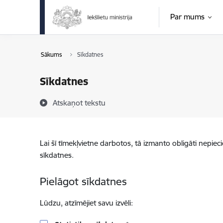
Pāriet uz lapas saturu
Par mums
Sākums
Sīkdatnes
Sīkdatnes
Atskaņot tekstu
Lai šī tīmekļvietne darbotos, tā izmanto obligāti nepiec
sīkdatnes.
Pielāgot sīkdatnes
Lūdzu, atzīmējiet savu izvēli: