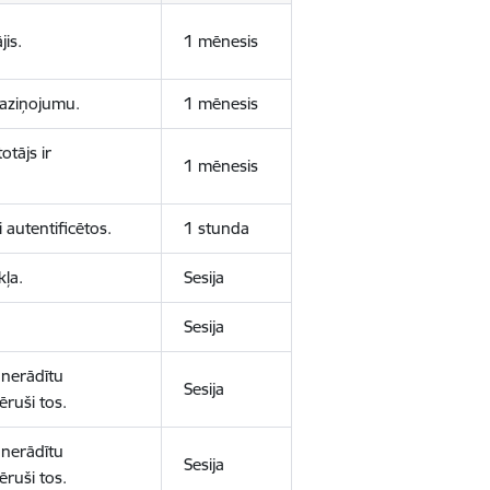
jis.
1 mēnesis
 paziņojumu.
1 mēnesis
otājs ir
1 mēnesis
 autentificētos.
1 stunda
kļa.
Sesija
Sesija
 nerādītu
Sesija
ēruši tos.
 nerādītu
Sesija
ēruši tos.