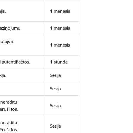
jis.
1 mēnesis
 paziņojumu.
1 mēnesis
otājs ir
1 mēnesis
 autentificētos.
1 stunda
kļa.
Sesija
Sesija
 nerādītu
Sesija
ēruši tos.
 nerādītu
Sesija
ēruši tos.