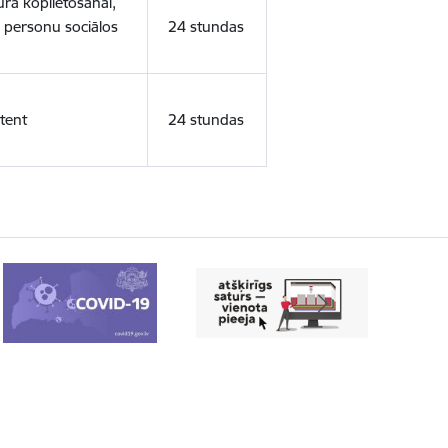
ura koplietošanai,
o personu sociālos
24 stundas
tent
24 stundas