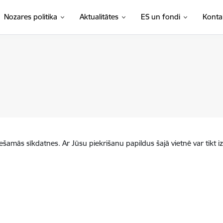
Nozares politika
Aktualitātes
ES un fondi
Konta
iešamās sīkdatnes. Ar Jūsu piekrišanu papildus šajā vietnē var tikt i