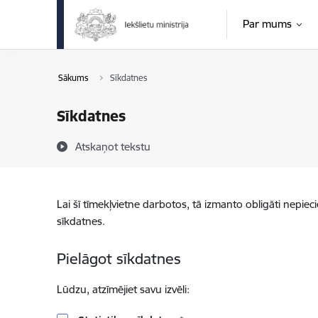
Pāriet uz lapas saturu
Par mums
Sākums
Sīkdatnes
Sīkdatnes
Atskaņot tekstu
Lai šī tīmekļvietne darbotos, tā izmanto obligāti nepiec
sīkdatnes.
Pielāgot sīkdatnes
Lūdzu, atzīmējiet savu izvēli: