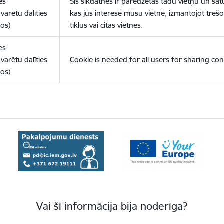
es
Šīs sīkdatnes ir paredzētas tādu vietņu un sat
varētu dalīties
kas jūs interesē mūsu vietnē, izmantojot treš
los)
tīklus vai citas vietnes.
es
varētu dalīties
Cookie is needed for all users for sharing con
los)
Vai šī informācija bija noderīga?