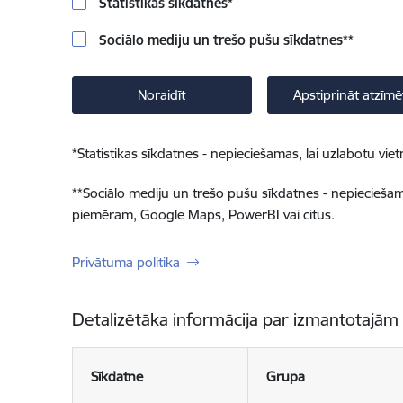
Statistikas sīkdatnes
*
Sociālo mediju un trešo pušu sīkdatnes
**
Noraidīt
Apstiprināt atzīmē
*
Statistikas sīkdatnes - nepieciešamas, lai uzlabotu v
**
Sociālo mediju un trešo pušu sīkdatnes - nepieciešamas
piemēram, Google Maps, PowerBI vai citus.
Privātuma politika
Detalizētāka informācija par izmantotajām
Sīkdatne
Grupa