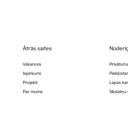
Kājene
Ātrās saites
Noderīg
Vakances
Privātuma
Iepirkumi
Piekļūsta
Projekti
Lapas kar
Par mums
Sīkdatņu 