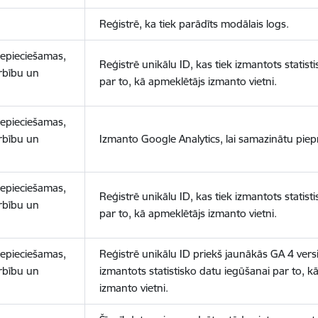
Reģistrē, ka tiek parādīts modālais logs.
nepieciešamas,
Reģistrē unikālu ID, kas tiek izmantots statist
arbību un
par to, kā apmeklētājs izmanto vietni.
nepieciešamas,
arbību un
Izmanto Google Analytics, lai samazinātu piep
nepieciešamas,
Reģistrē unikālu ID, kas tiek izmantots statist
arbību un
par to, kā apmeklētājs izmanto vietni.
nepieciešamas,
Reģistrē unikālu ID priekš jaunākās GA 4 versij
arbību un
izmantots statistisko datu iegūšanai par to, k
izmanto vietni.