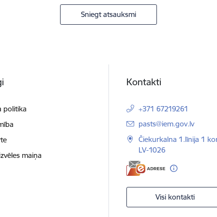
Sniegt atsauksmi
i
Kontakti
 politika
+371 67219261
E-pasts:
pasts@iem.gov.lv
mība
Čiekurkalna 1.līnija 1 ko
te
LV-1026
izvēles maiņa
Visi kontakti