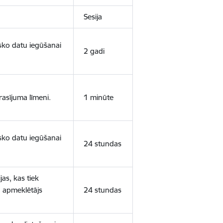
Sesija
isko datu iegūšanai
2 gadi
rasījuma līmeni.
1 minūte
isko datu iegūšanai
24 stundas
as, kas tiek
ā apmeklētājs
24 stundas