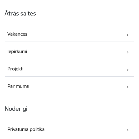
Kājene
Ātrās saites
Vakances
Iepirkumi
Projekti
Par mums
Noderīgi
Privātuma politika