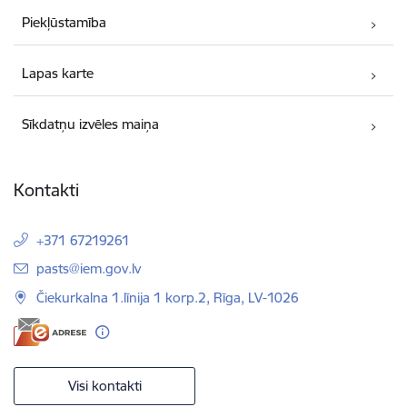
Piekļūstamība
Lapas karte
Sīkdatņu izvēles maiņa
Kontakti
+371 67219261
E-pasts:
pasts@iem.gov.lv
Čiekurkalna 1.līnija 1 korp.2, Rīga, LV-1026
Visi kontakti