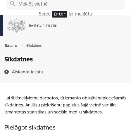
Pāriet uz lapas saturu
Spied
lai meklētu
Enter
Sākums
Sīkdatnes
Sīkdatnes
Atskaņot tekstu
Lai šī tīmekļvietne darbotos, tā izmanto obligāti nepieciešamās
sīkdatnes. Ar Jūsu piekrišanu papildus šajā vietnē var tikt
izmantotas statistikas un sociālo mediju sīkdatnes.
Pielāgot sīkdatnes