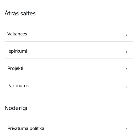
Kājene
Ātrās saites
Vakances
Iepirkumi
Projekti
Par mums
Noderīgi
Privātuma politika