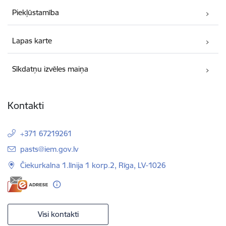
Piekļūstamība
Lapas karte
Sīkdatņu izvēles maiņa
Kontakti
+371 67219261
E-pasts:
pasts@iem.gov.lv
Čiekurkalna 1.līnija 1 korp.2, Rīga, LV-1026
Visi kontakti