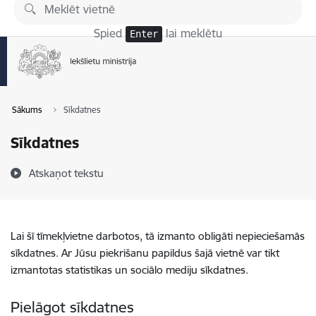
Pāriet uz lapas saturu
Spied
lai meklētu
Enter
Sākums
Sīkdatnes
Sīkdatnes
Atskaņot tekstu
Lai šī tīmekļvietne darbotos, tā izmanto obligāti nepieciešamās
sīkdatnes. Ar Jūsu piekrišanu papildus šajā vietnē var tikt
izmantotas statistikas un sociālo mediju sīkdatnes.
Pielāgot sīkdatnes