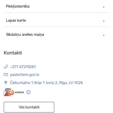
Piekļūstamība
Lapas karte
Sīkdatņu izvēles maiņa
Kontakti
+371 67219261
E-pasts:
pasts@iem.gov.lv
Čiekurkalna 1.līnija 1 korp.2, Rīga, LV-1026
Visi kontakti