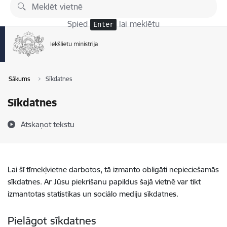
Pāriet uz lapas saturu
Spied
lai meklētu
Enter
Sākums
Sīkdatnes
Sīkdatnes
Atskaņot tekstu
Lai šī tīmekļvietne darbotos, tā izmanto obligāti nepieciešamās
sīkdatnes. Ar Jūsu piekrišanu papildus šajā vietnē var tikt
izmantotas statistikas un sociālo mediju sīkdatnes.
Pielāgot sīkdatnes