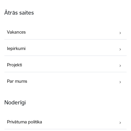
Kājene
Ātrās saites
Vakances
Iepirkumi
Projekti
Par mums
Noderīgi
Privātuma politika