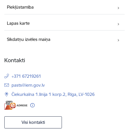
Piekļūstamība
Lapas karte
Sīkdatņu izvēles maiņa
Kontakti
+371 67219261
E-pasts:
pasts@iem.gov.lv
Čiekurkalna 1.līnija 1 korp.2, Rīga, LV-1026
Visi kontakti