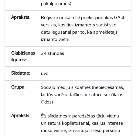
pakalpojumus)
Reģistrē unikālu ID priekš jaunākās GA 4
versijas, kas tiek izmantots statistisko
datu iegūšanai par to, kā apmeklētājs
izmanto vietni.
24 stundas
uvc
Sociālo mediju sīkdatnes (nepieciešamas,
lai Jūs varētu dalīties ar saturu sociālajos
tīklos)
Šīs sīkdatnes ir paredzētas tādu vietņu
un satura koplietošanai, kas jūs interesē
mūsu vietnē, izmantojot trešo personu