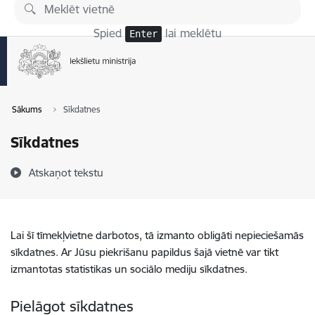
Pāriet uz lapas saturu
Spied
lai meklētu
Enter
Sākums
Sīkdatnes
Sīkdatnes
Atskaņot tekstu
Lai šī tīmekļvietne darbotos, tā izmanto obligāti nepieciešamās
sīkdatnes. Ar Jūsu piekrišanu papildus šajā vietnē var tikt
izmantotas statistikas un sociālo mediju sīkdatnes.
Pielāgot sīkdatnes