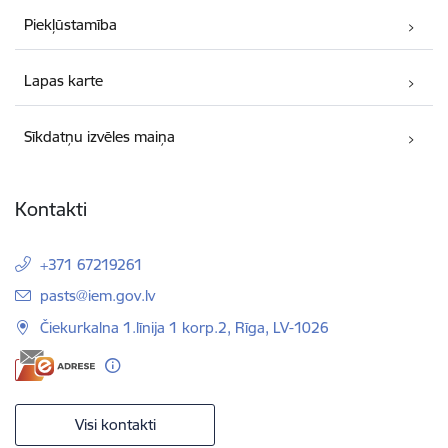
Piekļūstamība
Lapas karte
Sīkdatņu izvēles maiņa
Kontakti
+371 67219261
E-pasts:
pasts@iem.gov.lv
Čiekurkalna 1.līnija 1 korp.2, Rīga, LV-1026
Visi kontakti