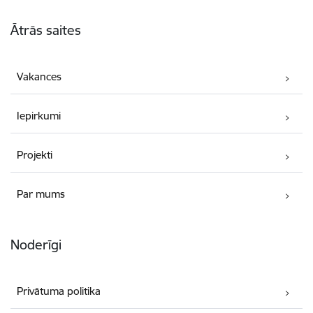
Kājene
Ātrās saites
Vakances
Iepirkumi
Projekti
Par mums
Noderīgi
Privātuma politika