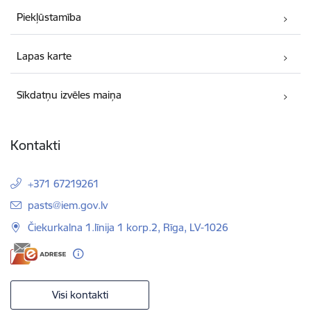
Piekļūstamība
Lapas karte
Sīkdatņu izvēles maiņa
Kontakti
+371 67219261
E-pasts:
pasts@iem.gov.lv
Čiekurkalna 1.līnija 1 korp.2, Rīga, LV-1026
Visi kontakti