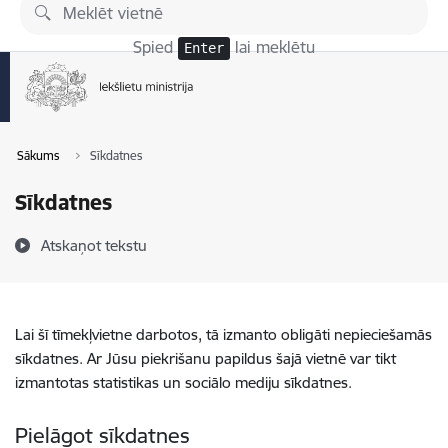
Pāriet uz lapas saturu
Spied
lai meklētu
Enter
Sākums
Sīkdatnes
Sīkdatnes
Atskaņot tekstu
Lai šī tīmekļvietne darbotos, tā izmanto obligāti nepieciešamās
sīkdatnes. Ar Jūsu piekrišanu papildus šajā vietnē var tikt
izmantotas statistikas un sociālo mediju sīkdatnes.
Pielāgot sīkdatnes