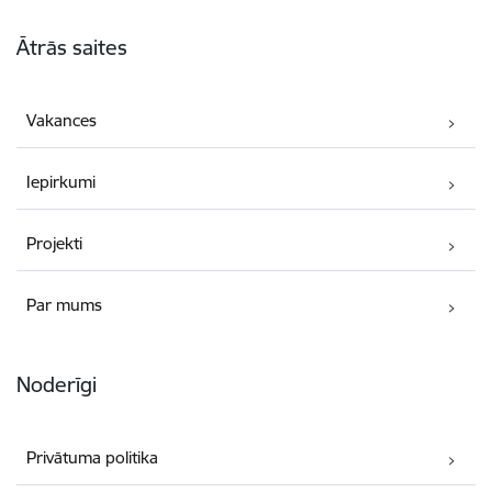
Kājene
Ātrās saites
Vakances
Iepirkumi
Projekti
Par mums
Noderīgi
Privātuma politika