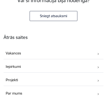
Vai šī informācija bija noderīga?
Sniegt atsauksmi
Kājene
Ātrās saites
Vakances
Iepirkumi
Projekti
Par mums