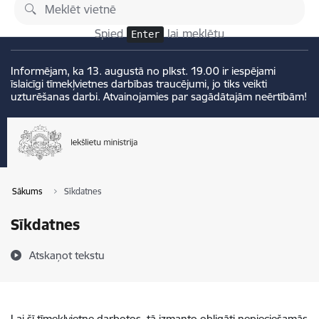
Pāriet uz lapas saturu
Izmaiņas
Spied
lai meklētu
Enter
Informējam, ka 13. augustā no plkst. 19.00 ir iespējami
īslaicīgi tīmekļvietnes darbības traucējumi, jo tiks veikti
uzturēšanas darbi. Atvainojamies par sagādātajām neērtībām!
Sākums
Sīkdatnes
Sīkdatnes
Atskaņot tekstu
Lai šī tīmekļvietne darbotos, tā izmanto obligāti nepieciešamās