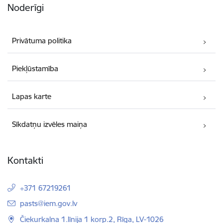
Noderīgi
Privātuma politika
Piekļūstamība
Lapas karte
Sīkdatņu izvēles maiņa
Kontakti
+371 67219261
E-pasts:
pasts@iem.gov.lv
Čiekurkalna 1.līnija 1 korp.2, Rīga, LV-1026