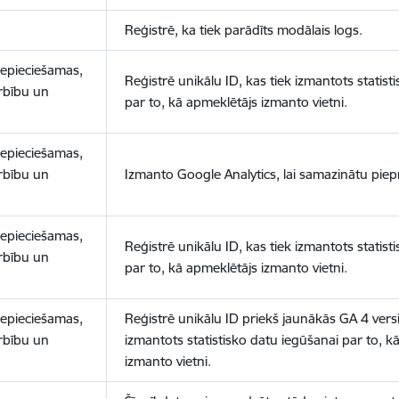
Reģistrē, ka tiek parādīts modālais logs.
nepieciešamas,
Reģistrē unikālu ID, kas tiek izmantots statist
arbību un
par to, kā apmeklētājs izmanto vietni.
nepieciešamas,
arbību un
Izmanto Google Analytics, lai samazinātu piep
nepieciešamas,
Reģistrē unikālu ID, kas tiek izmantots statist
arbību un
par to, kā apmeklētājs izmanto vietni.
nepieciešamas,
Reģistrē unikālu ID priekš jaunākās GA 4 versij
arbību un
izmantots statistisko datu iegūšanai par to, k
izmanto vietni.