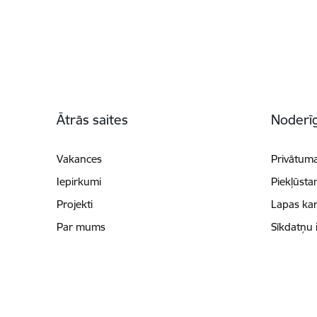
Kājene
Ātrās saites
Noderīg
Vakances
Privātuma
Iepirkumi
Piekļūsta
Projekti
Lapas kar
Par mums
Sīkdatņu 