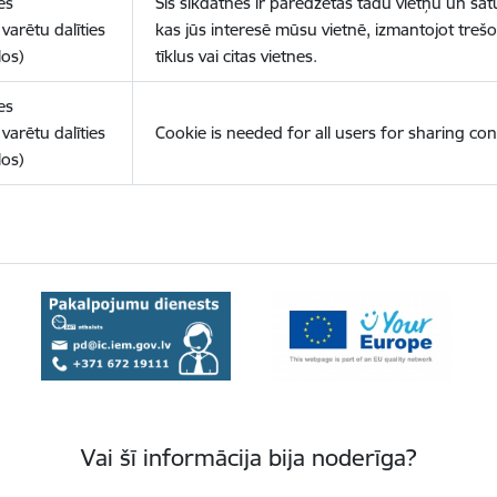
es
Šīs sīkdatnes ir paredzētas tādu vietņu un sat
varētu dalīties
kas jūs interesē mūsu vietnē, izmantojot treš
los)
tīklus vai citas vietnes.
es
varētu dalīties
Cookie is needed for all users for sharing con
los)
Vai šī informācija bija noderīga?