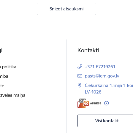
Sniegt atsauksmi
i
Kontakti
 politika
+371 67219261
E-pasts:
pasts@iem.gov.lv
mība
Čiekurkalna 1.līnija 1 ko
te
LV-1026
izvēles maiņa
Visi kontakti