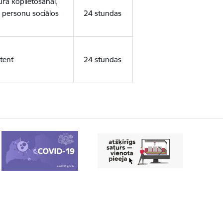
ura koplietošanai,
o personu sociālos
24 stundas
tent
24 stundas