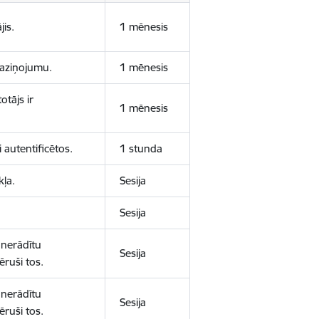
jis.
1 mēnesis
 paziņojumu.
1 mēnesis
otājs ir
1 mēnesis
 autentificētos.
1 stunda
kļa.
Sesija
Sesija
 nerādītu
Sesija
ēruši tos.
 nerādītu
Sesija
ēruši tos.