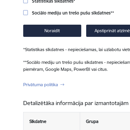
Statistikas sīkdatnes
*
Sociālo mediju un trešo pušu sīkdatnes
**
Noraidīt
Apstiprināt atzīmē
*
Statistikas sīkdatnes - nepieciešamas, lai uzlabotu v
**
Sociālo mediju un trešo pušu sīkdatnes - nepieciešamas
piemēram, Google Maps, PowerBI vai citus.
Privātuma politika
Detalizētāka informācija par izmantotajām
Sīkdatne
Grupa