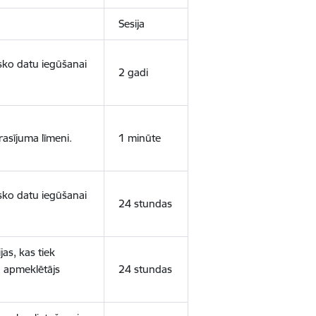
Sesija
isko datu iegūšanai
2 gadi
rasījuma līmeni.
1 minūte
isko datu iegūšanai
24 stundas
as, kas tiek
ā apmeklētājs
24 stundas