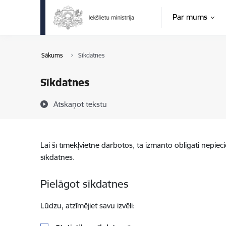
Pāriet uz lapas saturu
Par mums
Sākums
Sīkdatnes
Sīkdatnes
Atskaņot tekstu
Lai šī tīmekļvietne darbotos, tā izmanto obligāti nepiec
sīkdatnes.
Pielāgot sīkdatnes
Lūdzu, atzīmējiet savu izvēli: