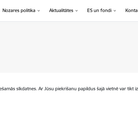
Nozares politika
Aktualitātes
ES un fondi
Konta
iešamās sīkdatnes. Ar Jūsu piekrišanu papildus šajā vietnē var tikt i