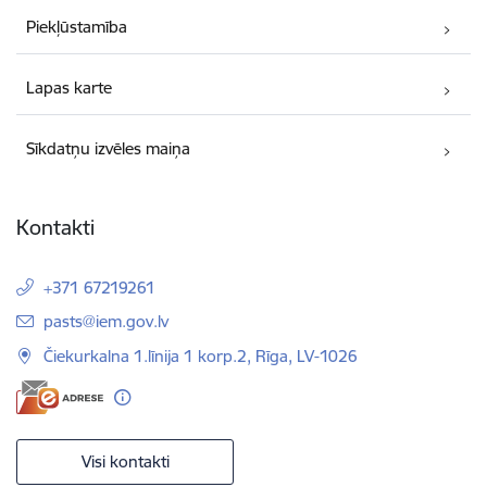
Piekļūstamība
Lapas karte
Sīkdatņu izvēles maiņa
Kontakti
+371 67219261
E-pasts:
pasts@iem.gov.lv
Čiekurkalna 1.līnija 1 korp.2, Rīga, LV-1026
Visi kontakti