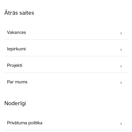
Kājene
Ātrās saites
Vakances
Iepirkumi
Projekti
Par mums
Noderīgi
Privātuma politika