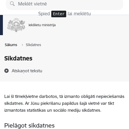
Pāriet uz lapas saturu
Spied
lai meklētu
Enter
Sākums
Sīkdatnes
Sīkdatnes
Atskaņot tekstu
Lai šī tīmekļvietne darbotos, tā izmanto obligāti nepieciešamās
sīkdatnes. Ar Jūsu piekrišanu papildus šajā vietnē var tikt
izmantotas statistikas un sociālo mediju sīkdatnes.
Pielāgot sīkdatnes