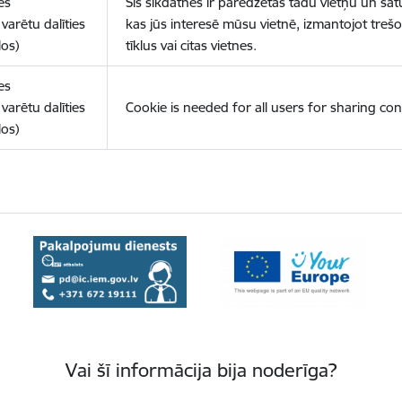
es
Šīs sīkdatnes ir paredzētas tādu vietņu un sat
varētu dalīties
kas jūs interesē mūsu vietnē, izmantojot treš
los)
tīklus vai citas vietnes.
es
varētu dalīties
Cookie is needed for all users for sharing con
los)
Vai šī informācija bija noderīga?