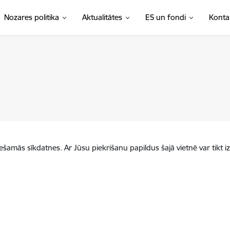
Nozares politika
Aktualitātes
ES un fondi
Konta
iešamās sīkdatnes. Ar Jūsu piekrišanu papildus šajā vietnē var tikt i