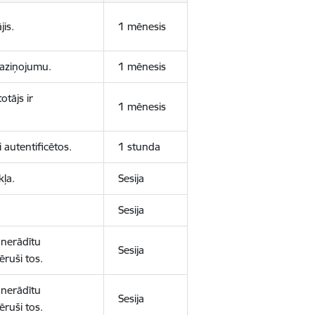
jis.
1 mēnesis
 paziņojumu.
1 mēnesis
otājs ir
1 mēnesis
 autentificētos.
1 stunda
kļa.
Sesija
Sesija
 nerādītu
Sesija
ēruši tos.
 nerādītu
Sesija
ēruši tos.