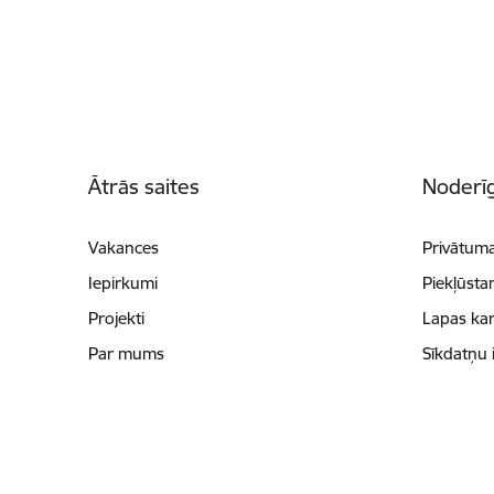
Kājene
Ātrās saites
Noderīg
Vakances
Privātuma
Iepirkumi
Piekļūsta
Projekti
Lapas kar
Par mums
Sīkdatņu 