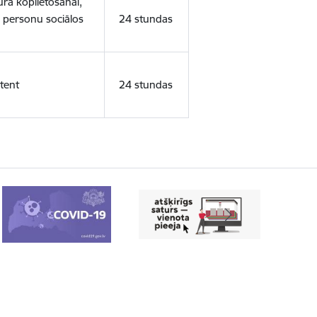
ura koplietošanai,
o personu sociālos
24 stundas
tent
24 stundas