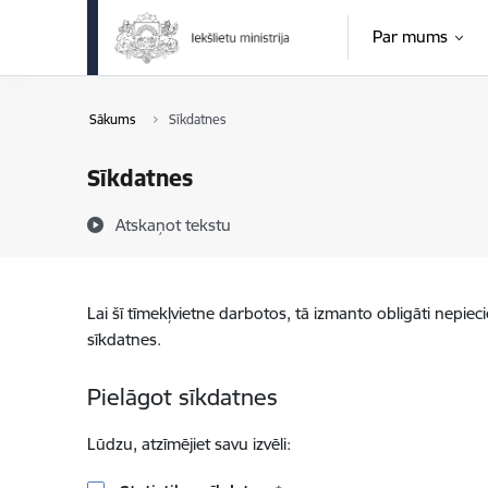
Pāriet uz lapas saturu
Par mums
Sākums
Sīkdatnes
Sīkdatnes
Atskaņot tekstu
Lai šī tīmekļvietne darbotos, tā izmanto obligāti nepiec
sīkdatnes.
Pielāgot sīkdatnes
Lūdzu, atzīmējiet savu izvēli: