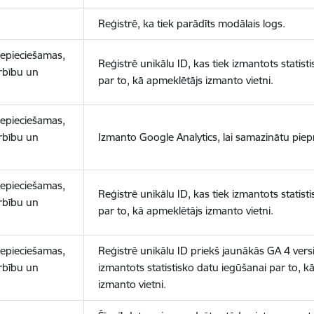
Reģistrē, ka tiek parādīts modālais logs.
nepieciešamas,
Reģistrē unikālu ID, kas tiek izmantots statist
arbību un
par to, kā apmeklētājs izmanto vietni.
nepieciešamas,
arbību un
Izmanto Google Analytics, lai samazinātu piep
nepieciešamas,
Reģistrē unikālu ID, kas tiek izmantots statist
arbību un
par to, kā apmeklētājs izmanto vietni.
nepieciešamas,
Reģistrē unikālu ID priekš jaunākās GA 4 versij
arbību un
izmantots statistisko datu iegūšanai par to, k
izmanto vietni.