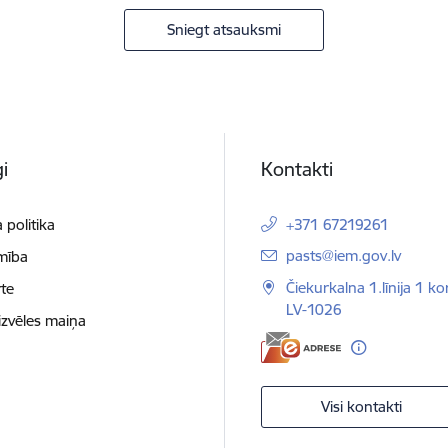
Sniegt atsauksmi
i
Kontakti
 politika
+371 67219261
E-pasts:
pasts@iem.gov.lv
mība
Čiekurkalna 1.līnija 1 ko
te
LV-1026
izvēles maiņa
Visi kontakti