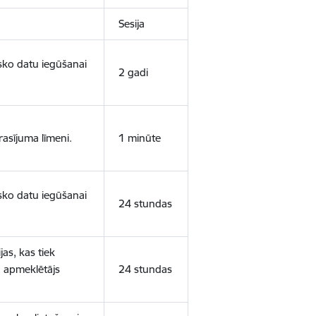
Sesija
isko datu iegūšanai
2 gadi
rasījuma līmeni.
1 minūte
isko datu iegūšanai
24 stundas
as, kas tiek
ā apmeklētājs
24 stundas