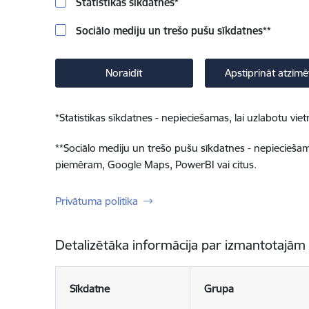
Statistikas sīkdatnes
*
Sociālo mediju un trešo pušu sīkdatnes
**
Noraidīt
Apstiprināt atzīmē
*
Statistikas sīkdatnes - nepieciešamas, lai uzlabotu v
**
Sociālo mediju un trešo pušu sīkdatnes - nepieciešamas
piemēram, Google Maps, PowerBI vai citus.
Privātuma politika
Detalizētāka informācija par izmantotajām
Sīkdatne
Grupa