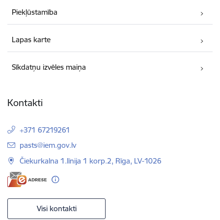
Piekļūstamība
Lapas karte
Sīkdatņu izvēles maiņa
Kontakti
+371 67219261
E-pasts:
pasts@iem.gov.lv
Čiekurkalna 1.līnija 1 korp.2, Rīga, LV-1026
Visi kontakti