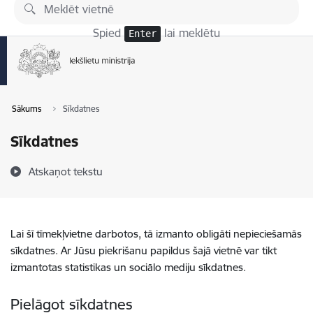
Pāriet uz lapas saturu
Spied
lai meklētu
Enter
Sākums
Sīkdatnes
Sīkdatnes
Atskaņot tekstu
Lai šī tīmekļvietne darbotos, tā izmanto obligāti nepieciešamās
sīkdatnes. Ar Jūsu piekrišanu papildus šajā vietnē var tikt
izmantotas statistikas un sociālo mediju sīkdatnes.
Pielāgot sīkdatnes