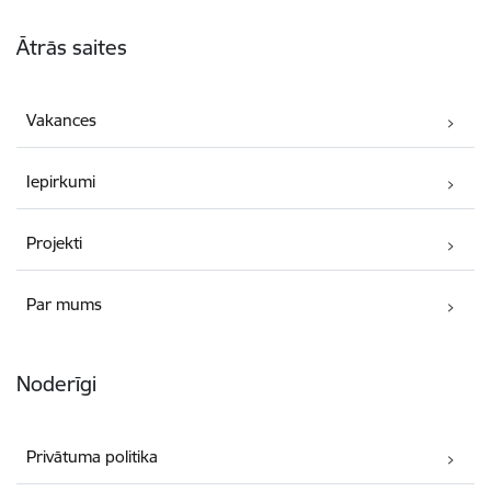
Kājene
Ātrās saites
Vakances
Iepirkumi
Projekti
Par mums
Noderīgi
Privātuma politika