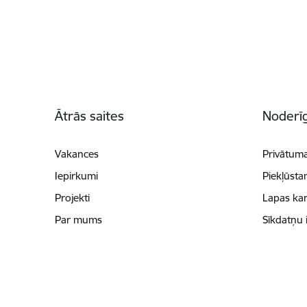
Kājene
Ātrās saites
Noderīg
Vakances
Privātuma
Iepirkumi
Piekļūsta
Projekti
Lapas kar
Par mums
Sīkdatņu 