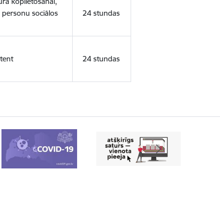
ura koplietošanai,
o personu sociālos
24 stundas
tent
24 stundas