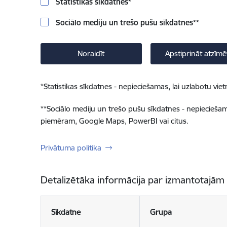
Statistikas sīkdatnes
*
Sociālo mediju un trešo pušu sīkdatnes
**
Noraidīt
Apstiprināt atzīmē
*
Statistikas sīkdatnes - nepieciešamas, lai uzlabotu v
**
Sociālo mediju un trešo pušu sīkdatnes - nepieciešamas
piemēram, Google Maps, PowerBI vai citus.
Privātuma politika
Detalizētāka informācija par izmantotajām
Sīkdatne
Grupa