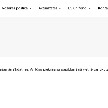
Nozares politika
Aktualitātes
ES un fondi
Konta
iešamās sīkdatnes. Ar Jūsu piekrišanu papildus šajā vietnē var tikt i