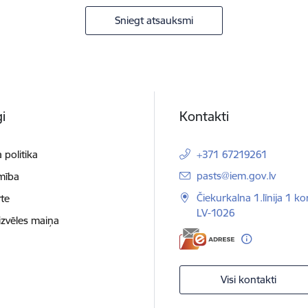
Sniegt atsauksmi
i
Kontakti
 politika
+371 67219261
E-pasts:
pasts@iem.gov.lv
mība
Čiekurkalna 1.līnija 1 ko
te
LV-1026
izvēles maiņa
Visi kontakti