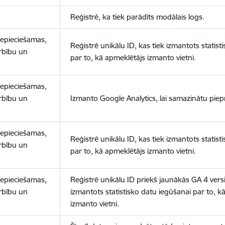
Reģistrē, ka tiek parādīts modālais logs.
nepieciešamas,
Reģistrē unikālu ID, kas tiek izmantots statist
arbību un
par to, kā apmeklētājs izmanto vietni.
nepieciešamas,
arbību un
Izmanto Google Analytics, lai samazinātu piep
nepieciešamas,
Reģistrē unikālu ID, kas tiek izmantots statist
arbību un
par to, kā apmeklētājs izmanto vietni.
nepieciešamas,
Reģistrē unikālu ID priekš jaunākās GA 4 versij
arbību un
izmantots statistisko datu iegūšanai par to, k
izmanto vietni.