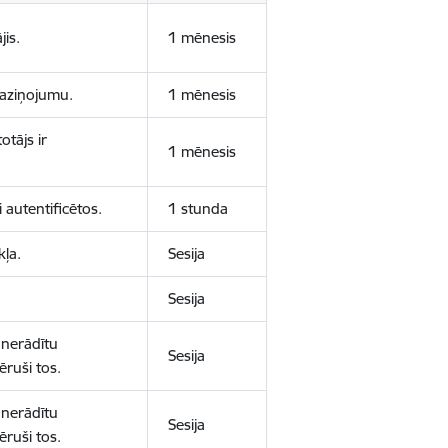
jis.
1 mēnesis
 paziņojumu.
1 mēnesis
otājs ir
1 mēnesis
 autentificētos.
1 stunda
kļa.
Sesija
Sesija
 nerādītu
Sesija
ēruši tos.
 nerādītu
Sesija
ēruši tos.