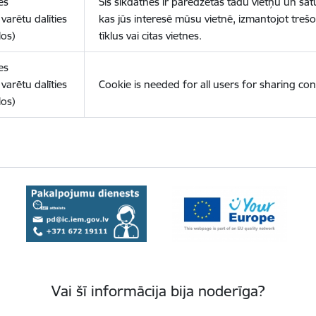
es
Šīs sīkdatnes ir paredzētas tādu vietņu un sat
varētu dalīties
kas jūs interesē mūsu vietnē, izmantojot treš
los)
tīklus vai citas vietnes.
es
varētu dalīties
Cookie is needed for all users for sharing con
los)
Vai šī informācija bija noderīga?