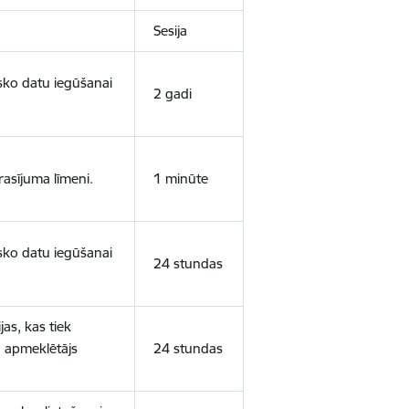
Sesija
isko datu iegūšanai
2 gadi
rasījuma līmeni.
1 minūte
isko datu iegūšanai
24 stundas
as, kas tiek
ā apmeklētājs
24 stundas