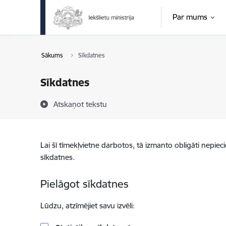
Pāriet uz lapas saturu
Par mums
Sākums
Sīkdatnes
Sīkdatnes
Atskaņot tekstu
Lai šī tīmekļvietne darbotos, tā izmanto obligāti nepiec
sīkdatnes.
Pielāgot sīkdatnes
Lūdzu, atzīmējiet savu izvēli: