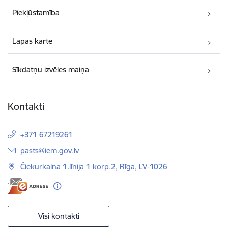
Piekļūstamība
Lapas karte
Sīkdatņu izvēles maiņa
Kontakti
+371 67219261
E-pasts:
pasts@iem.gov.lv
Čiekurkalna 1.līnija 1 korp.2, Rīga, LV-1026
Visi kontakti