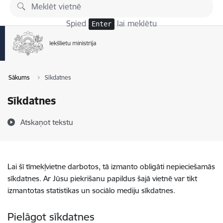
Pāriet uz lapas saturu
Spied
lai meklētu
Enter
Sākums
Sīkdatnes
Sīkdatnes
Atskaņot tekstu
Lai šī tīmekļvietne darbotos, tā izmanto obligāti nepieciešamās
sīkdatnes. Ar Jūsu piekrišanu papildus šajā vietnē var tikt
izmantotas statistikas un sociālo mediju sīkdatnes.
Pielāgot sīkdatnes