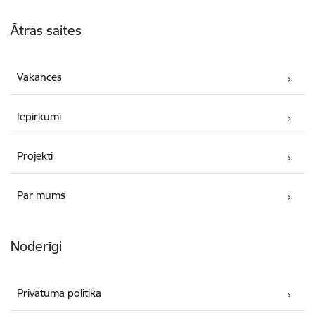
Kājene
Ātrās saites
Vakances
Iepirkumi
Projekti
Par mums
Noderīgi
Privātuma politika