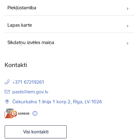
Piekļūstamība
Lapas karte
Sīkdatņu izvēles maiņa
Kontakti
+371 67219261
E-pasts:
pasts@iem.gov.lv
Čiekurkalna 1.līnija 1 korp.2, Rīga, LV-1026
Visi kontakti