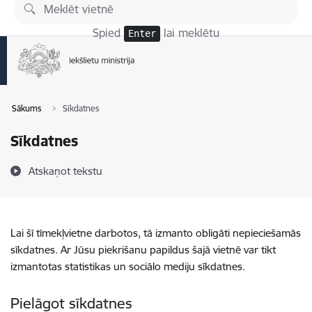
Pāriet uz lapas saturu
Spied
lai meklētu
Enter
Sākums
Sīkdatnes
Sīkdatnes
Atskaņot tekstu
Lai šī tīmekļvietne darbotos, tā izmanto obligāti nepieciešamās
sīkdatnes. Ar Jūsu piekrišanu papildus šajā vietnē var tikt
izmantotas statistikas un sociālo mediju sīkdatnes.
Pielāgot sīkdatnes