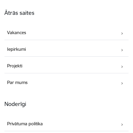
Kājene
Ātrās saites
Vakances
Iepirkumi
Projekti
Par mums
Noderīgi
Privātuma politika