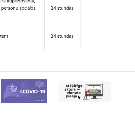
ura koplietošanai,
o personu sociālos
24 stundas
tent
24 stundas