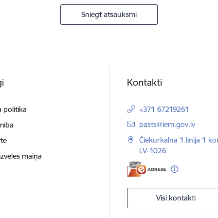
Sniegt atsauksmi
i
Kontakti
 politika
+371 67219261
E-pasts:
pasts@iem.gov.lv
mība
Čiekurkalna 1.līnija 1 ko
te
LV-1026
izvēles maiņa
Visi kontakti