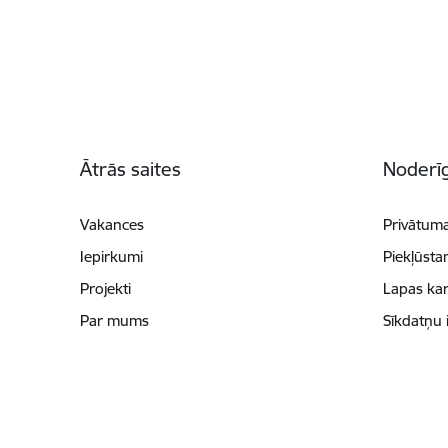
Kājene
Ātrās saites
Noderīg
Vakances
Privātuma
Iepirkumi
Piekļūsta
Projekti
Lapas kar
Par mums
Sīkdatņu 