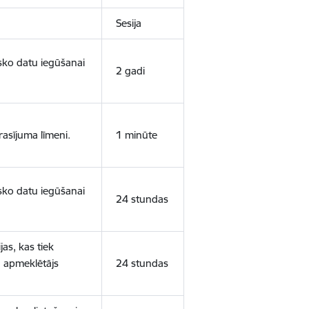
Sesija
isko datu iegūšanai
2 gadi
rasījuma līmeni.
1 minūte
isko datu iegūšanai
24 stundas
as, kas tiek
ā apmeklētājs
24 stundas