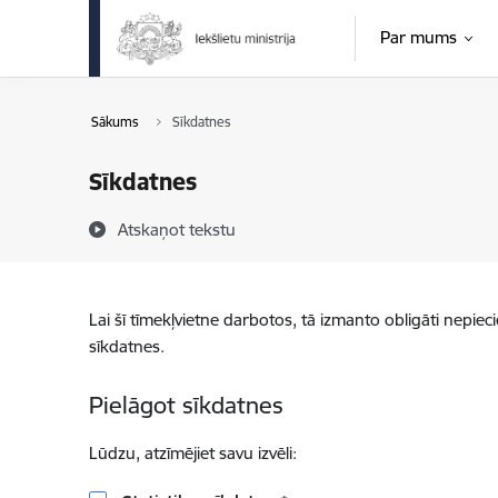
Pāriet uz lapas saturu
Par mums
Sākums
Sīkdatnes
Sīkdatnes
Atskaņot tekstu
Lai šī tīmekļvietne darbotos, tā izmanto obligāti nepiec
sīkdatnes.
Pielāgot sīkdatnes
Lūdzu, atzīmējiet savu izvēli: