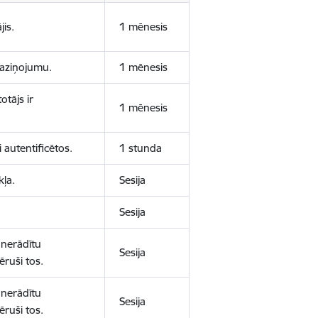
jis.
1 mēnesis
 paziņojumu.
1 mēnesis
otājs ir
1 mēnesis
 autentificētos.
1 stunda
kļa.
Sesija
Sesija
 nerādītu
Sesija
ēruši tos.
 nerādītu
Sesija
ēruši tos.