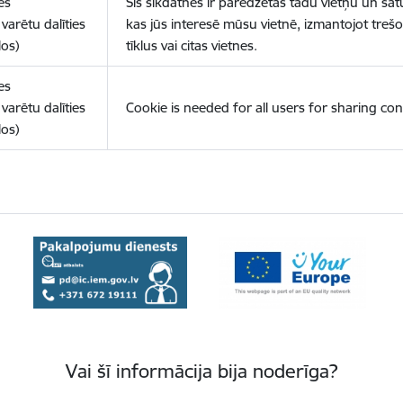
es
Šīs sīkdatnes ir paredzētas tādu vietņu un sat
varētu dalīties
kas jūs interesē mūsu vietnē, izmantojot treš
los)
tīklus vai citas vietnes.
es
varētu dalīties
Cookie is needed for all users for sharing con
los)
Vai šī informācija bija noderīga?