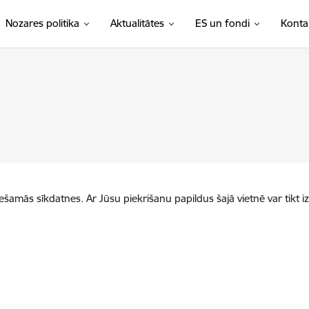
Nozares politika
Aktualitātes
ES un fondi
Konta
iešamās sīkdatnes. Ar Jūsu piekrišanu papildus šajā vietnē var tikt i