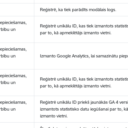
Reģistrē, ka tiek parādīts modālais logs.
nepieciešamas,
Reģistrē unikālu ID, kas tiek izmantots statist
arbību un
par to, kā apmeklētājs izmanto vietni.
nepieciešamas,
arbību un
Izmanto Google Analytics, lai samazinātu piep
nepieciešamas,
Reģistrē unikālu ID, kas tiek izmantots statist
arbību un
par to, kā apmeklētājs izmanto vietni.
nepieciešamas,
Reģistrē unikālu ID priekš jaunākās GA 4 versij
arbību un
izmantots statistisko datu iegūšanai par to, k
izmanto vietni.