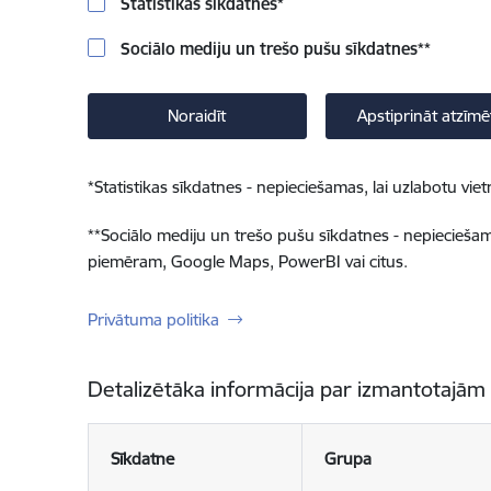
Statistikas sīkdatnes
*
Sociālo mediju un trešo pušu sīkdatnes
**
Noraidīt
Apstiprināt atzīmē
*
Statistikas sīkdatnes - nepieciešamas, lai uzlabotu v
**
Sociālo mediju un trešo pušu sīkdatnes - nepieciešamas
piemēram, Google Maps, PowerBI vai citus.
Privātuma politika
Detalizētāka informācija par izmantotajām
Sīkdatne
Grupa