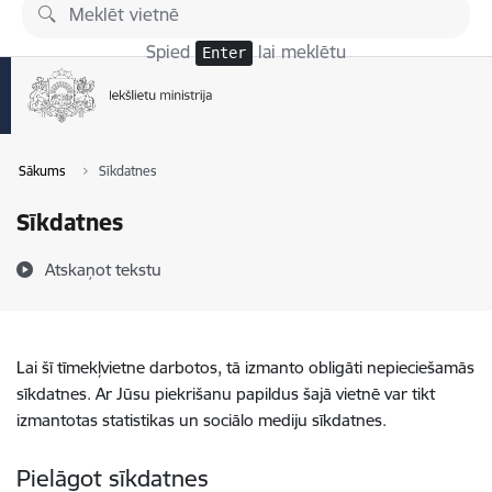
Pāriet uz lapas saturu
Spied
lai meklētu
Enter
Sākums
Sīkdatnes
Sīkdatnes
Atskaņot tekstu
Lai šī tīmekļvietne darbotos, tā izmanto obligāti nepieciešamās
sīkdatnes. Ar Jūsu piekrišanu papildus šajā vietnē var tikt
izmantotas statistikas un sociālo mediju sīkdatnes.
Pielāgot sīkdatnes