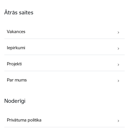
Kājene
Ātrās saites
Vakances
Iepirkumi
Projekti
Par mums
Noderīgi
Privātuma politika