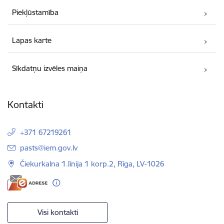
Piekļūstamība
Lapas karte
Sīkdatņu izvēles maiņa
Kontakti
+371 67219261
E-pasts:
pasts@iem.gov.lv
Čiekurkalna 1.līnija 1 korp.2, Rīga, LV-1026
Visi kontakti