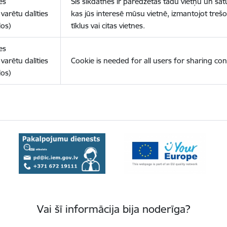
es
Šīs sīkdatnes ir paredzētas tādu vietņu un sat
varētu dalīties
kas jūs interesē mūsu vietnē, izmantojot treš
los)
tīklus vai citas vietnes.
es
varētu dalīties
Cookie is needed for all users for sharing con
los)
Vai šī informācija bija noderīga?