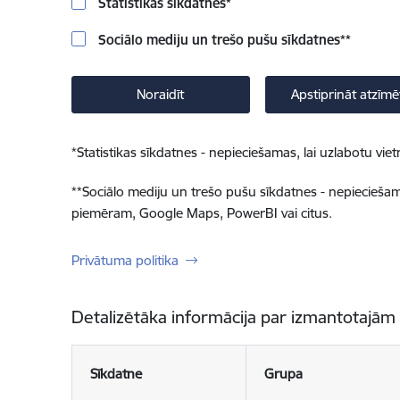
Statistikas sīkdatnes
*
Sociālo mediju un trešo pušu sīkdatnes
**
Noraidīt
Apstiprināt atzīmē
*
Statistikas sīkdatnes - nepieciešamas, lai uzlabotu v
**
Sociālo mediju un trešo pušu sīkdatnes - nepieciešamas
piemēram, Google Maps, PowerBI vai citus.
Privātuma politika
Detalizētāka informācija par izmantotajām
Sīkdatne
Grupa