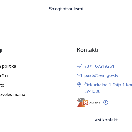
Sniegt atsauksmi
i
Kontakti
 politika
+371 67219261
E-pasts:
pasts@iem.gov.lv
mība
Čiekurkalna 1.līnija 1 ko
te
LV-1026
izvēles maiņa
Visi kontakti