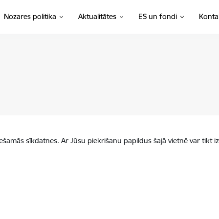
Nozares politika
Aktualitātes
ES un fondi
Konta
iešamās sīkdatnes. Ar Jūsu piekrišanu papildus šajā vietnē var tikt i