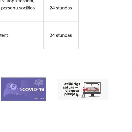
ura koplietošanai,
o personu sociālos
24 stundas
tent
24 stundas