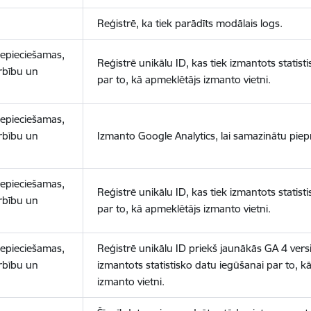
Reģistrē, ka tiek parādīts modālais logs.
nepieciešamas,
Reģistrē unikālu ID, kas tiek izmantots statist
arbību un
par to, kā apmeklētājs izmanto vietni.
nepieciešamas,
arbību un
Izmanto Google Analytics, lai samazinātu piep
nepieciešamas,
Reģistrē unikālu ID, kas tiek izmantots statist
arbību un
par to, kā apmeklētājs izmanto vietni.
nepieciešamas,
Reģistrē unikālu ID priekš jaunākās GA 4 versij
arbību un
izmantots statistisko datu iegūšanai par to, k
izmanto vietni.