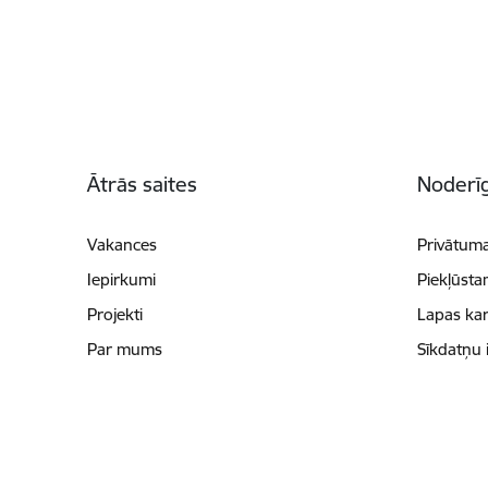
Kājene
Ātrās saites
Noderīg
Vakances
Privātuma
Iepirkumi
Piekļūsta
Projekti
Lapas kar
Par mums
Sīkdatņu 