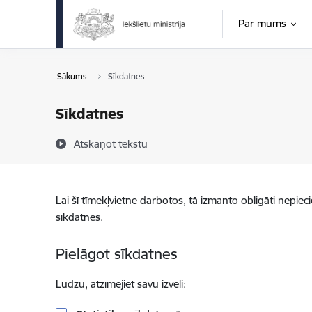
Pāriet uz lapas saturu
Par mums
Sākums
Sīkdatnes
Sīkdatnes
Atskaņot tekstu
Lai šī tīmekļvietne darbotos, tā izmanto obligāti nepiec
sīkdatnes.
Pielāgot sīkdatnes
Lūdzu, atzīmējiet savu izvēli: