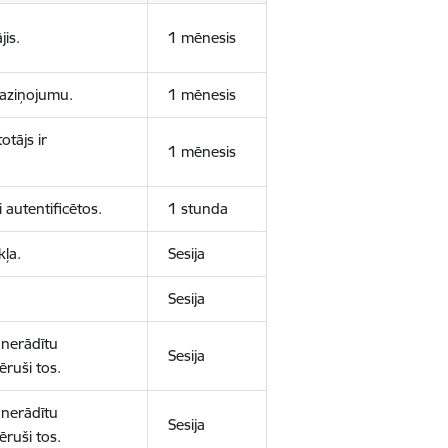
jis.
1 mēnesis
 paziņojumu.
1 mēnesis
otājs ir
1 mēnesis
 autentificētos.
1 stunda
kļa.
Sesija
Sesija
 nerādītu
Sesija
ēruši tos.
 nerādītu
Sesija
ēruši tos.