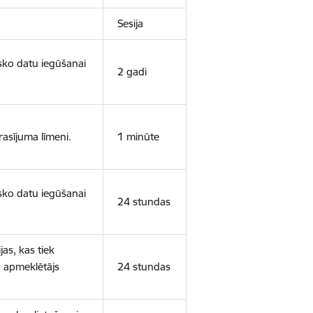
Sesija
isko datu iegūšanai
2 gadi
rasījuma līmeni.
1 minūte
isko datu iegūšanai
24 stundas
as, kas tiek
ā apmeklētājs
24 stundas